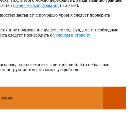
 леску. После этого можно переходить к выкапыванию траншеи
 частей
щебня мелкой фракции
(5-20 мм).
лностью застынет, с помощью уровня следует проверить
остоянное пользование душем, то под фундамент необходимо
нта следует производить с
уклоном в сторону
городе, или освежиться в летний зной. Это небольшое
се конструкции имеют схожее устройство.
влению