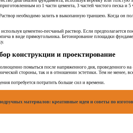
енство диагоналей фундамента, используя веревку или толстую
приготовленным из 1 части цемента, 3 частей чистого песка и 5
 Раствор необходимо залить в выкопанную траншею. Когда он по
 используя цементно-песчаный раствор. Если предполагается п
рпича в виде прямоугольника. Бетонирование площадки фундаме
у.
бор конструкции и проектирование
олноценно помыться после напряженного дня, проведенного на о
нической стороны, так и в отношении эстетики. Тем не менее, в
ения потребуется потратить больше сил и времени.
подручных материалов: креативные идеи и советы по изгото