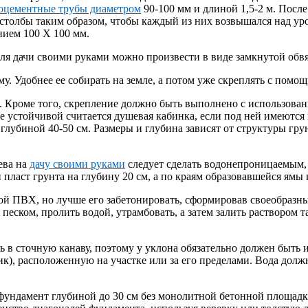
тоцементные трубы диаметром
90-100 мм и длиной 1,5-2 м. После
столбы таким образом, чтобы каждый из них возвышался над уров
нием 100 X 100 мм.
ля дачи своими руками можно произвести в виде замкнутой обвяз
у. Удобнее ее собирать на земле, а потом уже скреплять с помо
. Кроме того, скрепление должно быть выполнено с использова
ее устойчивой считается душевая кабинка, если под ней имеютс
и глубиной 40-50 см. Размеры и глубина зависят от структуры г
ева на
дачу своими руками
следует сделать водонепроницаемым, 
пласт грунта на глубину 20 см, а по краям образовавшейся ямы
ой ПВХ, но лучше его забетонировать, сформировав своеобразн
песком, пролить водой, утрамбовать, а затем залить раствором 
ть в сточную канаву, поэтому у уклона обязательно должен быть
к), расположенную на участке или за его пределами. Вода долж
фундамент глубиной до 30 см без монолитной бетонной площад