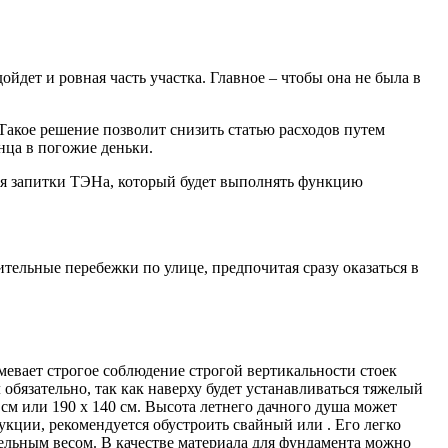
дет и ровная часть участка. Главное – чтобы она не была в
Такое решение позволит снизить статью расходов путем
нца в погожие деньки.
для запитки ТЭНа, который будет выполнять функцию
тельные перебежки по улице, предпочитая сразу оказаться в
мевает строгое соблюдение строгой вертикальности стоек
обязательно, так как наверху будет устанавливаться тяжелый
 см или 190 х 140 см. Высота летнего дачного душа может
кции, рекомендуется обустроить свайный или . Его легко
ительным весом. В качестве материала для фундамента можно