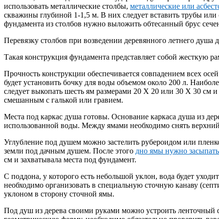
использовать металлические столбы,
металлические или асбес
скважины глубиной 1-1,5 м. В них следует вставить трубы или 
фундамента из столбов нужно выложить обтесанный брус сече
Перевязку столбов при возведении деревянного летнего душа д
Такая конструкция фундамента представляет собой жесткую рам
Прочность конструкции обеспечивается совпадением всех осей
будет установить бочку для воды объемом около 200 л. Наибол
следует выкопать шесть ям размерами 20 X 20 или 30 X 30 см 
смешанным с галькой или гравием.
Места под каркас душа готовы. Основание каркаса душа из дер
использованной воды. Между ямами необходимо снять верхний 
Углубление под душем можно застелить рубероидом или пленк
земли под дачным душем. После этого
дно ямы нужно засыпать
см и захватывала места под фундамент.
С поддона, у которого есть небольшой уклон, вода будет уходи
необходимо организовать в специальную сточную канаву (септи
уклоном в сторону сточной ямы.
Под душ из дерева своими руками можно устроить ленточный 