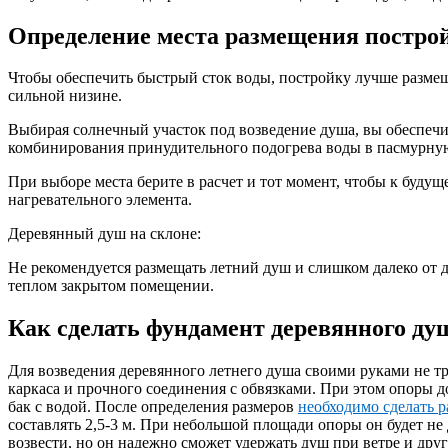
Определение места размещения постро
Чтобы обеспечить быстрый сток воды, постройку лучше размеща
сильной низине.
Выбирая солнечный участок под возведение душа, вы обеспечи
комбинирования принудительного подогрева воды в пасмурную 
При выборе места берите в расчет и тот момент, чтобы к буду
нагревательного элемента.
Деревянный душ на склоне:
Не рекомендуется размещать летний душ и слишком далеко от 
теплом закрытом помещении.
Как сделать фундамент деревянного ду
Для возведения деревянного летнего душа своими руками не т
каркаса и прочного соединения с обвязками. При этом опоры д
бак с водой. После определения размеров
необходимо сделать р
составлять 2,5-3 м. При небольшой площади опоры он будет не
возвести, но он надежно сможет удержать душ при ветре и друг