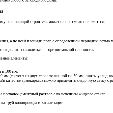
нием любого загородного дома.
ка
му начинающий строитель может на нее смело положиться.
ния, а по всей площади пола с определенной периодичностью ус
тоек должны находиться в горизонтальной плоскости.
ивные элементы:
 в 100 мм.
 мм (состоит из двух слоев толщиной по 50 мм, плиты укладыва
(в качестве армокаркаса можно применить кладочную сетку с р
а песчано-цементный раствор с включением жидкого стекла.
ска труб водопровода и канализации.