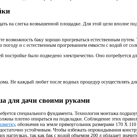
йки
ть на слегка возвышенной площадке. Для этой цели вполне подой
те возможность баку хорошо прогреваться естественным путем. 
погоду и с естественным прогреванием емкости с водой от сол
щей постройке было подведено электричество. Оно потребуется 
дома. Не каждый любит после водных процедур осуществлять дли
ша для дачи своими руками
ребуется специального фундамента. Технология монтажа подразу
олжны плотно опираться на подкладки. Соблюдение этих правил 
азметку
, обозначив на земле прямоугольник размерами 170 X 110
 достаточно устойчивым. Чтобы избежать опрокидывания констру
их нагрузках, так как бак с водой объемом 200 л обладает знач