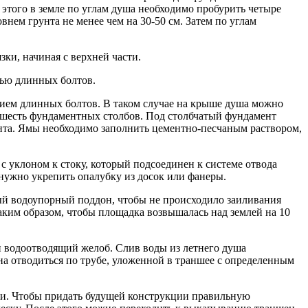
 этого в земле по углам душа необходимо пробурить четыре
нем грунта не менее чем на 30-50 см. Затем по углам
ки, начиная с верхней части.
щью длинных болтов.
нием длинных болтов. В таком случае на крыше душа можно
я шесть фундаментных столбов. Под столбчатый фундамент
рунта. Ямы необходимо заполнить цементно-песчаным раствором,
с уклоном к стоку, который подсоединен к системе отвода
 нужно укрепить опалубку из досок или фанеры.
ый водоупорный поддон, чтобы не происходило заиливания
таким образом, чтобы площадка возвышалась над землей на 10
 и водоотводящий желоб. Слив воды из летнего душа
на отводиться по трубе, уложенной в траншее с определенным
ки. Чтобы придать будущей конструкции правильную