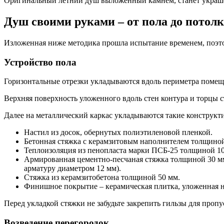
Оригинальный летний душ выложенный камнем, станет украше
Душ своими руками – от пола до потол
Изложенная ниже методика прошла испытание временем, поэто
Устройство пола
Горизонтальные отрезки укладываются вдоль периметра помеще
Верхняя поверхность уложенного вдоль стен контура и торцы с
Далее на металлический каркас укладываются такие конструкт
Настил из досок, обернутых полиэтиленовой пленкой.
Бетонная стяжка с керамзитовым наполнителем толщиной
Теплоизоляция из пенопласта марки ПСБ-25 толщиной 100
Армированная цементно-песчаная стяжка толщиной 30 мм
арматуру диаметром 12 мм).
Стяжка из керамзитобетона толщиной 50 мм.
Финишное покрытие – керамическая плитка, уложенная н
Перед укладкой стяжки не забудьте закрепить гильзы для пропу
Возведение перегородок