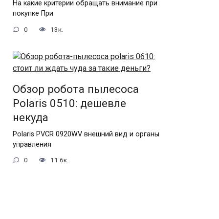
На какие критерии обращать внимание при
покупке При
0
13к.
Обзор робота пылесоса
Polaris 0510: дешевле
некуда
Polaris PVCR 0920WV внешний вид и органы
управления
0
11.6к.