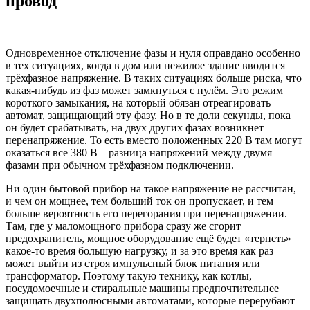
провод
Одновременное отключение фазы и нуля оправдано особенно
в тех ситуациях, когда в дом или нежилое здание вводится
трёхфазное напряжение. В таких ситуациях больше риска, что
какая-нибудь из фаз может замкнуться с нулём. Это режим
короткого замыкания, на который обязан отреагировать
автомат, защищающий эту фазу. Но в те доли секунды, пока
он будет срабатывать, на двух других фазах возникнет
перенапряжение. То есть вместо положенных 220 В там могут
оказаться все 380 В – разница напряжений между двумя
фазами при обычном трёхфазном подключении.
Ни один бытовой прибор на такое напряжение не рассчитан,
и чем он мощнее, тем больший ток он пропускает, и тем
больше вероятность его перегорания при перенапряжении.
Там, где у маломощного прибора сразу же сгорит
предохранитель, мощное оборудование ещё будет «терпеть»
какое-то время большую нагрузку, и за это время как раз
может выйти из строя импульсный блок питания или
трансформатор. Поэтому такую технику, как котлы,
посудомоечные и стиральные машины предпочтительнее
защищать двухполюсными автоматами, которые перерубают