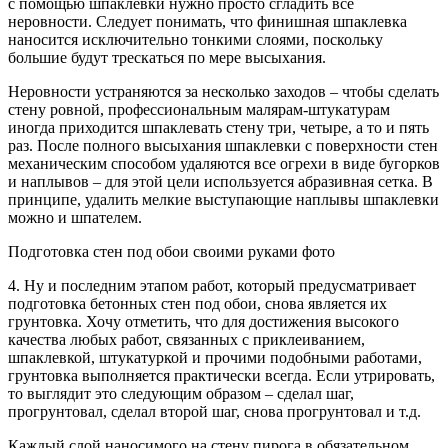
с помощью шпаклевки нужно просто сгладить все
неровности. Следует понимать, что финишная шпаклевка
наносится исключительно тонкими слоями, поскольку
большие будут трескаться по мере высыхания.
Неровности устраняются за несколько заходов – чтобы сделать
стену ровной, профессиональным малярам-штукатурам
иногда приходится шпаклевать стену три, четыре, а то и пять
раз. После полного высыхания шпаклевки с поверхности стен
механическим способом удаляются все огрехи в виде бугорков
и наплывов – для этой цели используется абразивная сетка. В
принципе, удалить мелкие выступающие наплывы шпаклевки
можно и шпателем.
Подготовка стен под обои своими руками фото
4. Ну и последним этапом работ, который предусматривает
подготовка бетонных стен под обои, снова является их
грунтовка. Хочу отметить, что для достижения высокого
качества любых работ, связанных с приклеиванием,
шпаклевкой, штукатуркой и прочими подобными работами,
грунтовка выполняется практически всегда. Если утрировать,
то выглядит это следующим образом – сделал шаг,
прогрунтовал, сделал второй шаг, снова прогрунтовал и т.д.
Каждый слой наносимого на стену пирога в обязательном