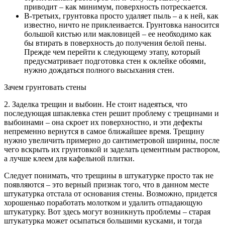
приводит – как минимум, поверхность потрескается.
В-третьих, грунтовка просто удаляет пыль – а к ней, как
известно, ничто не приклеивается. Грунтовка наносится
большой кистью или макловицей – ее необходимо как
бы втирать в поверхность до получения белой пены.
Прежде чем перейти к следующему этапу, который
предусматривает подготовка стен к оклейке обоями,
нужно дождаться полного высыхания стен.
Зачем грунтовать стены
2. Заделка трещин и выбоин. Не стоит надеяться, что
последующая шпаклевка стен решит проблему с трещинами и
выбоинами – она скроет их поверхностно, и эти дефекты
непременно вернутся в самое ближайшее время. Трещину
нужно увеличить примерно до сантиметровой ширины, после
чего вскрыть их грунтовкой и заделать цементным раствором,
а лучше клеем для кафельной плитки.
Следует понимать, что трещины в штукатурке просто так не
появляются – это верный признак того, что в данном месте
штукатурка отстала от основания стены. Возможно, придется
хорошенько поработать молотком и удалить отпадающую
штукатурку. Вот здесь могут возникнуть проблемы – старая
штукатурка может осыпаться большими кусками, и тогда