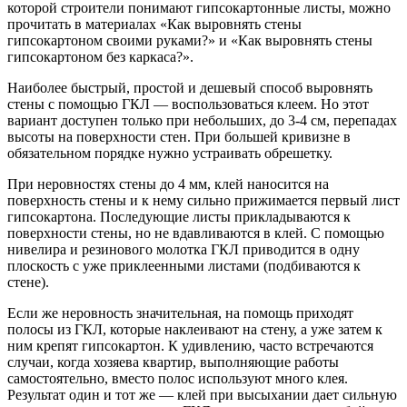
которой строители понимают гипсокартонные листы, можно
прочитать в материалах «Как выровнять стены
гипсокартоном своими руками?» и «Как выровнять стены
гипсокартоном без каркаса?».
Наиболее быстрый, простой и дешевый способ выровнять
стены с помощью ГКЛ — воспользоваться клеем. Но этот
вариант доступен только при небольших, до 3-4 см, перепадах
высоты на поверхности стен. При большей кривизне в
обязательном порядке нужно устраивать обрешетку.
При неровностях стены до 4 мм, клей наносится на
поверхность стены и к нему сильно прижимается первый лист
гипсокартона. Последующие листы прикладываются к
поверхности стены, но не вдавливаются в клей. С помощью
нивелира и резинового молотка ГКЛ приводится в одну
плоскость с уже приклеенными листами (подбиваются к
стене).
Если же неровность значительная, на помощь приходят
полосы из ГКЛ, которые наклеивают на стену, а уже затем к
ним крепят гипсокартон. К удивлению, часто встречаются
случаи, когда хозяева квартир, выполняющие работы
самостоятельно, вместо полос используют много клея.
Результат один и тот же — клей при высыхании дает сильную