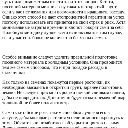
чуть ниже поможет вам ответить на этот вопрос. Кстати,
посевной материал можно сразу сажать в открытый грунт,
если у вас нет желания или возможности выращивать рассаду.
Однако этот способ не дает стопроцентной гарантии на успех,
поэтому использовать его придется на свой страх и риск. Хотя
минимальные затраты времени и хлопот говорят сами за себя.
Подобную методику лучше всего использовать в том случае,
если у вас есть большое количество бесхозных семян.
Особое внимание следует уделить правильной подготовке
посевного материала к холодным условиям. Она проводится
тем же самым способом, что и при посадке рассады в
стаканчики
Как только на семенах покажутся первые росточки, их
необходимо высадить в открытый грунт, заранее подготовив
землю. Не следует присыпать ростки почвой слишком сильно,
дабы не повредить их. Достаточно будет создать земляной шар
толщиной не более полсантиметра.
Сажать китайские розы таким способом лучше всего в
августе, дабы молодые растения успели немного окрепнуть к
зиме. Обязательно позаботьтесь об укрытии цветов на зиму.
Лучше всего использовать для этого обычную пленку или