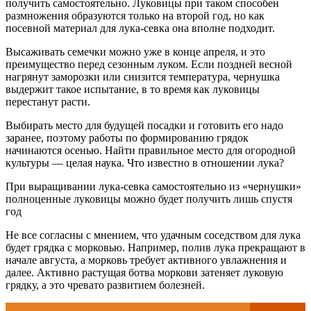
получить самостоятельно. Луковицы при таком способен
размножения образуются только на второй год, но как
посевной материал для лука-севка она вполне подходит.
Высаживать семечки можно уже в конце апреля, и это
преимущество перед сезонным луком. Если поздней весной
нагрянут заморозки или снизится температура, чернушка
выдержит такое испытание, в то время как луковицы
перестанут расти.
Выбирать место для будущей посадки и готовить его надо
заранее, поэтому работы по формированию грядок
начинаются осенью. Найти правильное место для огородной
культуры — целая наука. Что известно в отношении лука?
При выращивании лука-севка самостоятельно из «чернушки»
полноценные луковицы можно будет получить лишь спустя
год
Не все согласны с мнением, что удачным соседством для лука
будет грядка с морковью. Например, полив лука прекращают в
начале августа, а морковь требует активного увлажнения и
далее. Активно растущая ботва моркови затеняет луковую
грядку, а это чревато развитием болезней.