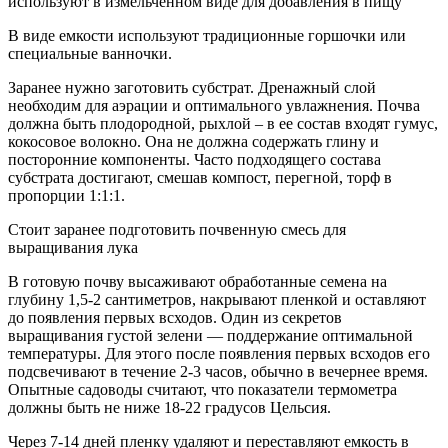
используют в измельченном виде для добавления в пищу
В виде емкости используют традиционные горшочки или
специальные ванночки.
Заранее нужно заготовить субстрат. Дренажный слой
необходим для аэрации и оптимального увлажнения. Почва
должна быть плодородной, рыхлой – в ее состав входят гумус,
кокосовое волокно. Она не должна содержать глину и
посторонние компоненты. Часто подходящего состава
субстрата достигают, смешав компост, перегной, торф в
пропорции 1:1:1.
Стоит заранее подготовить почвенную смесь для
выращивания лука
В готовую почву высаживают обработанные семена на
глубину 1,5-2 сантиметров, накрывают пленкой и оставляют
до появления первых всходов. Один из секретов
выращивания густой зелени — поддержание оптимальной
температуры. Для этого после появления первых всходов его
подсвечивают в течение 2-3 часов, обычно в вечернее время.
Опытные садоводы считают, что показатели термометра
должны быть не ниже 18-22 градусов Цельсия.
Через 7-14 дней пленку удаляют и переставляют емкость в