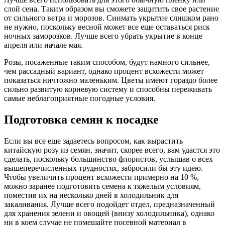
слой сена. Таким образом вы сможете защитить свое растение
от сильного ветра и морозов. Снимать укрытие слишком рано
не нужно, поскольку весной может все еще оставаться риск
ночных заморозков. Лучше всего убрать укрытие в конце
апреля или начале мая.
Розы, посаженные таким способом, будут намного сильнее,
чем рассадный вариант, однако процент всхожести может
показаться ничтожно маленьким. Цветы имеют гораздо более
сильно развитую корневую систему и способны переживать
самые неблагоприятные погодные условия.
Подготовка семян к посадке
Если вы все еще задаетесь вопросом, как вырастить
китайскую розу из семян, значит, скорее всего, вам удастся это
сделать, поскольку большинство флористов, услышав о всех
вышеперечисленных трудностях, забросили бы эту идею.
Чтобы увеличить процент всхожести примерно на 10 %,
можно заранее подготовить семена к тяжелым условиям,
поместив их на несколько дней в холодильник для
закаливания. Лучше всего подойдет отдел, предназначенный
для хранения зелени и овощей (внизу холодильника), однако
ни в коем случае не помещайте посевной материал в