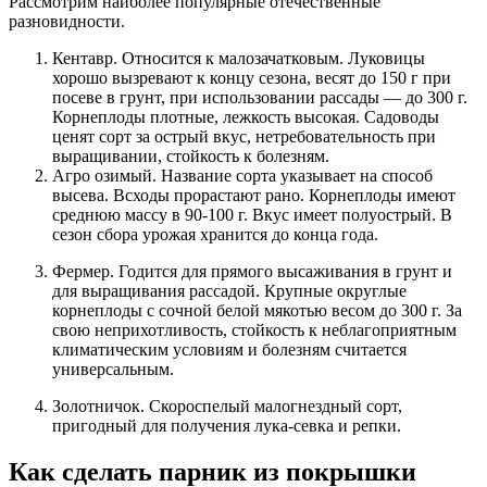
Рассмотрим наиболее популярные отечественные
разновидности.
Кентавр. Относится к малозачатковым. Луковицы
хорошо вызревают к концу сезона, весят до 150 г при
посеве в грунт, при использовании рассады — до 300 г.
Корнеплоды плотные, лежкость высокая. Садоводы
ценят сорт за острый вкус, нетребовательность при
выращивании, стойкость к болезням.
Агро озимый. Название сорта указывает на способ
высева. Всходы прорастают рано. Корнеплоды имеют
среднюю массу в 90-100 г. Вкус имеет полуострый. В
сезон сбора урожая хранится до конца года.
Фермер. Годится для прямого высаживания в грунт и
для выращивания рассадой. Крупные округлые
корнеплоды с сочной белой мякотью весом до 300 г. За
свою неприхотливость, стойкость к неблагоприятным
климатическим условиям и болезням считается
универсальным.
Золотничок. Скороспелый малогнездный сорт,
пригодный для получения лука-севка и репки.
Как сделать парник из покрышки