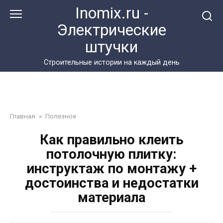
Перейти
Inomix.ru -
к
Электрические
контенту
штучки
Cтроительные истории на каждый день
Главная
»
Полезное
Как правильно клеить
потолочную плитку:
инструктаж по монтажу +
достоинства и недостатки
материала