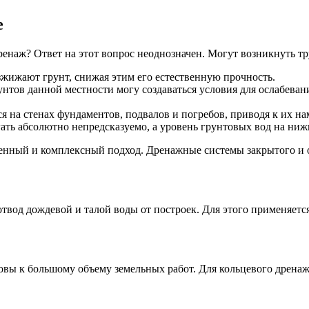
е
дренаж? Ответ на этот вопрос неоднозначен. Могут возникнуть тр
жижают грунт, снижая этим его естественную прочность.
унтов данной местности могу создаваться условия для ослабева
 на стенах фундаментов, подвалов и погребов, приводя к их н
ать абсолютно непредсказуемо, а уровень грунтовых вод на нижн
енный и комплексный подход. Дренажные системы закрытого и о
 отвод дождевой и талой воды от построек. Для этого применяет
овы к большому объему земельных работ. Для кольцевого дрена