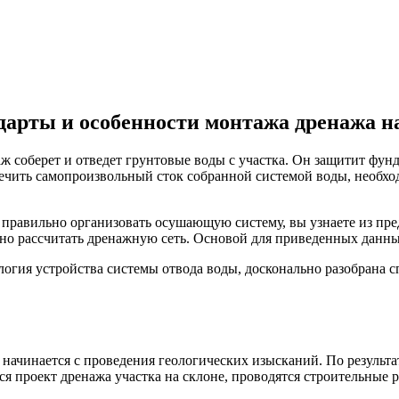
дарты и особенности монтажа дренажа н
 соберет и отведет грунтовые воды с участка. Он защитит фун
ечить самопроизвольный сток собранной системой воды, необход
к правильно организовать осушающую систему, вы узнаете из п
чно рассчитать дренажную сеть. Основой для приведенных данн
огия устройства системы отвода воды, досконально разобрана с
 начинается с проведения геологических изысканий. По результ
я проект дренажа участка на склоне, проводятся строительные 