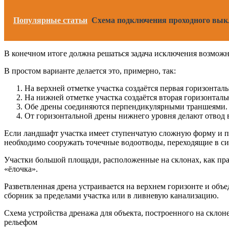
Популярные статьи
Схема подключения проходного вык
В конечном итоге должна решаться задача исключения возможн
В простом варианте делается это, примерно, так:
На верхней отметке участка создаётся первая горизонтал
На нижней отметке участка создаётся вторая горизонталь
Обе дрены соединяются перпендикулярными траншеями.
От горизонтальной дрены нижнего уровня делают отвод 
Если ландшафт участка имеет ступенчатую сложную форму и пр
необходимо сооружать точечные водоотводы, переходящие в с
Участки большой площади, расположенные на склонах, как пр
«ёлочка».
Разветвленная дрена устраивается на верхнем горизонте и об
сборник за пределами участка или в ливневую канализацию.
Схема устройства дренажа для объекта, построенного на скло
рельефом