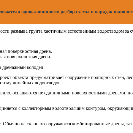
лючателя одноклавишного: разбор схемы и порядок выполне
ости размыва грунта хаотичным естественным водоотводом за с
ьная поверхностная дрена.
ная поверхностная дрена.
в дренажный колодец.
оект объекта предусматривает сооружение подпорных стен, лес
истему линейных водоотводов.
авило, оснащаются не единичными поверхностными дренами, но
ъединяется с коллекторным водоотводящим контуром, окружающим
не. Обычно на склонах сооружаются комбинированные дрены, так