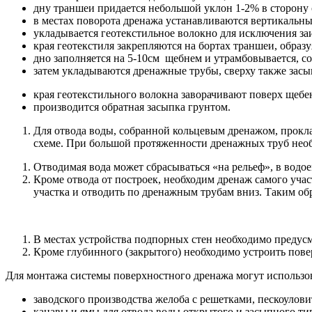
дну траншеи придается небольшой уклон 1-2% в сторону 
в местах поворота дренажа устанавливаются вертикальн
укладывается геотекстильное волокно для исключения за
края геотекстиля закрепляются на бортах траншеи, образ
дно заполняется на 5-10см щебнем и утрамбовывается, с
затем укладываются дренажные трубы, сверху также зас
края геотекстильного волокна заворачивают поверх щебе
производится обратная засыпка грунтом.
Для отвода воды, собранной кольцевым дренажом, прокл
схеме. При большой протяженности дренажных труб необ
Отводимая вода может сбрасываться «на рельеф», в водое
Кроме отвода от построек, необходим дренаж самого учас
участка и отводить по дренажным трубам вниз. Таким об
В местах устройства подпорных стен необходимо предусмо
Кроме глубинного (закрытого) необходимо устроить пов
Для монтажа системы поверхностного дренажа могут использов
заводского производства желоба с решетками, пескоулов
канавы и ямы для отвода воды открытого и засыпного ти