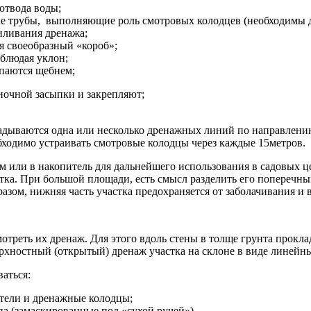
отвода воды;
ые трубы, выполняющие роль смотровых колодцев (необходимы д
иливания дренажа;
уя своеобразный «короб»;
облюдая уклон;
ыпаются щебнем;
ночной засыпки и закрепляют;
адываются одна или несколько дренажных линий по направлени
ходимо устраивать смотровые колодцы через каждые 15метров.
м или в накопитель для дальнейшего использования в садовых ц
тка. При большой площади, есть смысл разделить его поперечны
разом, нижняя часть участка предохраняется от заболачивания и
треть их дренаж. Для этого вдоль стены в толще грунта проклады
ерхностный (открытый) дренаж участка на склоне в виде линей
аться:
ители и дренажные колодцы;
па (замаскированные под «сухой ручей»).