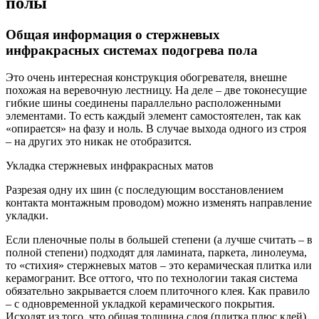
полы
Общая информация о стержневых
инфракрасных системах подогрева пола
Это очень интересная конструкция обогревателя, внешне
похожая на веревочную лестницу. На деле – две токонесущие
гибкие шины соединены параллельно расположенными
элементами. То есть каждый элемент самостоятелен, так как
«опирается» на фазу и ноль. В случае выхода одного из строя
– на других это никак не отобразится.
Укладка стержневых инфракрасных матов
Разрезая одну их шин (с последующим восстановлением
контакта монтажным проводом) можно изменять направление
укладки.
Если пленочные полы в большей степени (а лучше считать – в
полной степени) подходят для ламината, паркета, линолеума,
то «стихия» стержневых матов – это керамическая плитка или
керамогранит. Все оттого, что по технологии такая система
обязательно закрывается слоем плиточного клея. Как правило
– с одновременной укладкой керамического покрытия.
Исходят из того, что общая толщина слоя (плитка плюс клей)