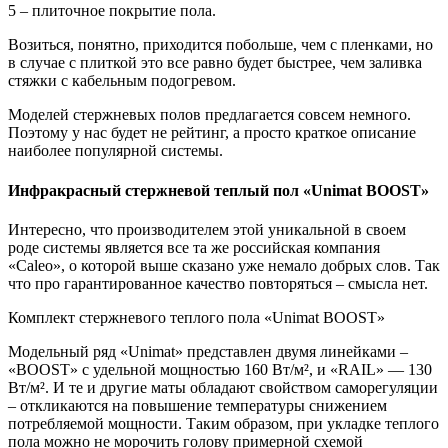
5 – плиточное покрытие пола.
Возиться, понятно, приходится побольше, чем с пленками, но
в случае с плиткой это все равно будет быстрее, чем заливка
стяжки с кабельным подогревом.
Моделей стержневых полов предлагается совсем немного.
Поэтому у нас будет не рейтинг, а просто краткое описание
наиболее популярной системы.
Инфракрасный стержневой теплый пол «Unimat BOOST»
Интересно, что производителем этой уникальной в своем
роде системы является все та же российская компания
«Caleo», о которой выше сказано уже немало добрых слов. Так
что про гарантированное качество повторяться – смысла нет.
Комплект стержневого теплого пола «Unimat BOOST»
Модельный ряд «Unimat» представлен двумя линейками –
«ВOOST» с удельной мощностью 160 Вт/м², и «RAIL» — 130
Вт/м². И те и другие маты обладают свойством саморегуляции
– откликаются на повышение температуры снижением
потребляемой мощности. Таким образом, при укладке теплого
пола можно не морочить голову примерной схемой