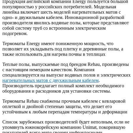
Продукция английской компании Energy пользуется большой
популярностью у российских потребителей. Модельная
линейка включает шесть моделей нагревательных матов с
одно- и двужильным кабелем. Инновационной разработкой
производителя явились водяные полы, которые представляют
собой систему труб со встроенным электрическим
подогревом.
Термоматы Energy имеют пониженную мощность, что
позволяет их укладывать под плитку и деревянные полы, а
также использовать для нагрева почвы в теплицах
Теплые полы, выпускаемые под брендом Rehau, произведены
с настоящим немецким качеством. Компания
специализируется на выпуске водяных полов и электрических
нагревательных матов с двухжильным кабелем
.
Производитель предлагает полный комплект необходимого
оборудования и расходников для установки системы.
Термоматы Rehau снабжены прочным кабелем с кевларовой
оплеткой и двойной степенью защиты, что делает его
устойчивым к любым перепадам температуры и деформации
Список зарубежных производителей будет неполным, если не
упомянуть южнокорейскую компанию Unimat, покорившую
покупателей всего мира своими инфракрасными