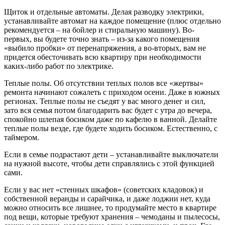
Щиток и отдельные автоматы. Делая разводку электрики,
устанавливайте автомат на каждое помещение (плюс отдельно
рекомендуется – на бойлер и стиральную машину). Во-
первых, вы будете точно знать – из-за какого помещения
«выбило пробки» от перенапряжения, а во-вторых, вам не
придется обесточивать всю квартиру при необходимости
каких-либо работ по электрике.
Теплые полы. Об отсутствии теплых полов все «жертвы»
ремонта начинают сожалеть с приходом осени. Даже в южных
регионах. Теплые полы не съедят у вас много денег и сил,
зато вся семья потом благодарить вас будет с утра до вечера,
спокойно шлепая босиком даже по кафелю в ванной. Делайте
теплые полы везде, где будете ходить босиком. Естественно, с
таймером.
Если в семье подрастают дети – устанавливайте выключатели
на нужной высоте, чтобы дети справлялись с этой функцией
сами.
Если у вас нет «стенных шкафов» (советских кладовок) и
собственной веранды и сарайчика, и даже лоджии нет, куда
можно относить все лишнее, то продумайте место в квартире
под вещи, которые требуют хранения – чемоданы и пылесосы,