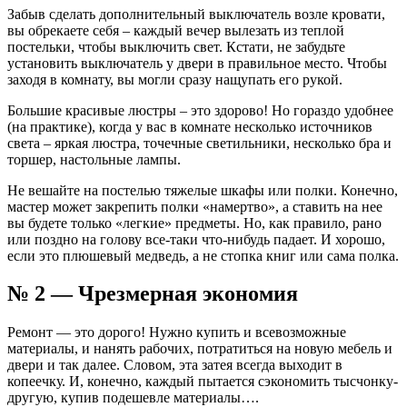
Забыв сделать дополнительный выключатель возле кровати,
вы обрекаете себя – каждый вечер вылезать из теплой
постельки, чтобы выключить свет. Кстати, не забудьте
установить выключатель у двери в правильное место. Чтобы
заходя в комнату, вы могли сразу нащупать его рукой.
Большие красивые люстры – это здорово! Но гораздо удобнее
(на практике), когда у вас в комнате несколько источников
света – яркая люстра, точечные светильники, несколько бра и
торшер, настольные лампы.
Не вешайте на постелью тяжелые шкафы или полки. Конечно,
мастер может закрепить полки «намертво», а ставить на нее
вы будете только «легкие» предметы. Но, как правило, рано
или поздно на голову все-таки что-нибудь падает. И хорошо,
если это плюшевый медведь, а не стопка книг или сама полка.
№ 2 — Чрезмерная экономия
Ремонт — это дорого! Нужно купить и всевозможные
материалы, и нанять рабочих, потратиться на новую мебель и
двери и так далее. Словом, эта затея всегда выходит в
копеечку. И, конечно, каждый пытается сэкономить тысчонку-
другую, купив подешевле материалы….