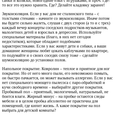
санки и коляски, новогодние елки с игрушками, и проч. Где-
то все это нужно хранить. Где? Делайте кладовку заранее!
Звукоизоляция. Если у вас дом не сталинского типа – с
толстыми стенами – начните со звукоизоляции. Иначе потом
вы будете сильно жалеть, слушая с двух сторон (а то и с трех)
каждый вечер концерты соседских подростков-музыкантов,
малолетних детей и взрослых в депрессии. Используйте
специальные материалы (благо, в них нет сегодня
недостатков), которые обладают подобными
характеристиками. Если у вас живут дети и собаки, а ваши
домашние женщины любят цокать каблучками по квартире,
то подумайте и о своих соседях снизу тоже – сделайте
шумоизоляцию до установки полов.
Напольное покрытие. Ковролин – теплое и приятное для ног
покрытие. Но от него много пыли, его невозможно помыть,
он быстро пачкается, он может вызывать аллергию. Если у вас
нет специального моющего пылесоса с паро-обработкой и
кучи свободного времени – выбирайте другие покрытия.
Пробковый пол – приятный, экологичный, натуральный, не
боится влаги. Жирный минус – на пробке остаются следы
мебели и в целом пробка абсолютно не практична для
помещений, где кипит жизнь. А какое покрытие на пол
выбрать для детской комнаты?