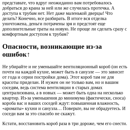
представьте, что вдруг неожиданно вам потребовалось
добраться до крана за ней или же случилась протечка. А
доступа к трубам нет. Нет даже маленькой дверцы! Что
делать? Конечно, все разбирать. В итоге вся отделка
уничтожена, деньги потрачены зря и предстоят еще
дополнительные траты на новую. Не проще ли сделать сразу с
комфортным доступом к трубам?
Опасности, возникающие из-за
ошибок↑
Не убирайте и не уменьшайте вентиляционный короб (он есть
почти на каждой кухне, может быть в санузле — это зависит
от года и серии постройки дома). Этот короб там не для
красоты приделан. И нужен он не только вам, но и вашим
соседям, ведь система вентиляции в старых домах
централизована, а в новых — может быть одна на несколько
квартир. Из-за уменьшения до минимума (фактически, сноса)
короба вас и ваших соседей ждут: повышенная влажность,
«ароматы» кухни и санузла… Поверьте, вы не обрадуетесь. И
соседи вам за это спасибо не скажут.
Кстати, восстановить короб раза в три дороже, чем его снести.