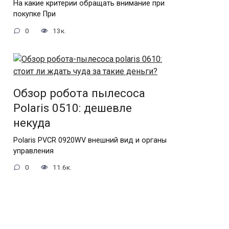
На какие критерии обращать внимание при
покупке При
0
13к.
Обзор робота пылесоса
Polaris 0510: дешевле
некуда
Polaris PVCR 0920WV внешний вид и органы
управления
0
11.6к.