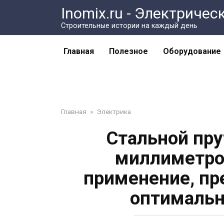
Перейти
Inomix.ru - Электричес
к
Cтроительные истории на каждый день
контенту
Главная
Полезное
Оборудование
Главная
»
Электрика
Стальной пру
миллиметров
применение, пр
оптимальн