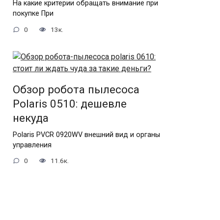
На какие критерии обращать внимание при
покупке При
0
13к.
Обзор робота пылесоса
Polaris 0510: дешевле
некуда
Polaris PVCR 0920WV внешний вид и органы
управления
0
11.6к.