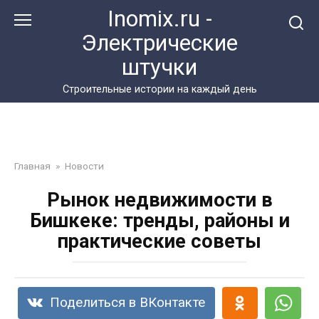
Перейти
Inomix.ru -
к
Электрические
контенту
штучки
Cтроительные истории на каждый день
Главная
»
Новости
Рынок недвижимости в
Бишкеке: тренды, районы и
практические советы
Поделиться в ВКонтакте