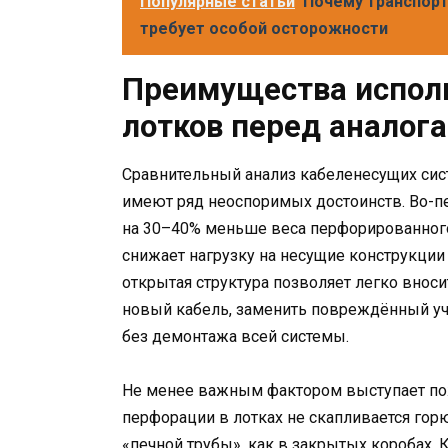
Популярные статьи
Почему транспорт
требует особой осторожности
Преимущества испол
лотков перед аналог
Сравнительный анализ кабеленесущих сис
имеют ряд неоспоримых достоинств. Во-пе
на 30–40% меньше веса перфорированного 
снижает нагрузку на несущие конструкции 
открытая структура позволяет легко внос
новый кабель, заменить повреждённый уч
без демонтажа всей системы.
Не менее важным фактором выступает пож
перфорации в лотках не скапливается горю
«печной трубы», как в закрытых коробах. 