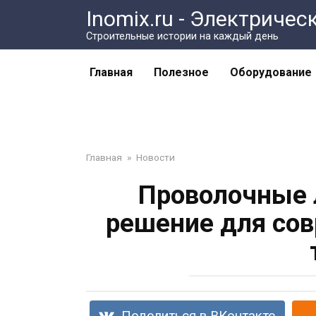
Перейти
Inomix.ru - Электричес
к
Cтроительные истории на каждый день
контенту
Главная
Полезное
Оборудование
Главная
»
Новости
Проволочные 
решение для со