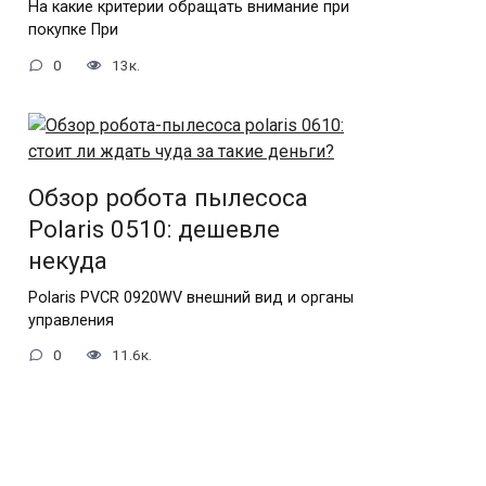
На какие критерии обращать внимание при
покупке При
0
13к.
Обзор робота пылесоса
Polaris 0510: дешевле
некуда
Polaris PVCR 0920WV внешний вид и органы
управления
0
11.6к.