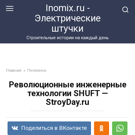
Перейти
Inomix.ru -
к
Электрические
контенту
штучки
Cтроительные истории на каждый день
Главная
»
Полезное
Революционные инженерные
технологии SHUFT —
StroyDay.ru
Поделиться в ВКонтакте