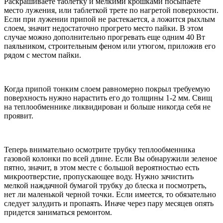
Раскрашиваете таблетку и мелкими крошками посыпаете
место лужения, или таблеткой трете по нагретой поверхности.
Если при лужении припой не растекается, а ложится рыхлым
слоем, значит недостаточно прогрето место пайки. В этом
случае можно дополнительно прогревать еще одним 40 Вт
паяльником, строительным феном или утюгом, приложив его
рядом с местом пайки.
Когда припой тонким слоем равномерно покрыл требуемую
поверхность нужно нарастить его до толщины 1-2 мм. Свищ
на теплообменнике ликвидирован и больше никогда себя не
проявит.
Теперь внимательно осмотрите трубку теплообменника
газовой колонки по всей длине. Если Вы обнаружили зеленое
пятно, значит, в этом месте с большой вероятностью есть
микроотверстие, пропускающее воду. Нужно зачистить
мелкой наждачной бумагой трубку до блеска и посмотреть,
нет ли маленькой черной точки. Если имеется, то обязательно
следует залудить и пропаять. Иначе через пару месяцев опять
придется заниматься ремонтом.