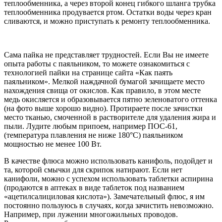
теплообменника, а через второй конец гибкого шланга трубка
теплообменника продувается ртом. Остатки воды через кран
сливаются, и можно приступать к ремонту теплообменника.
Сама пайка не представляет трудностей. Если Вы не имеете
опыта работы с паяльником, то можете ознакомиться с
технологией пайки на странице сайта «Как паять
паяльником». Мелкой наждачной бумагой зачищаете место
нахождения свища от окислов. Как правило, в этом месте
медь окисляется и образовывается пятно зеленоватого оттенка
(на фото выше хорошо видно). Протираете после зачистки
место тканью, смоченной в растворителе для удаления жира и
пыли. Лудите любым припоем, например ПОС-61,
(температура плавления не ниже 180°С) паяльником
мощностью не менее 100 Вт.
В качестве флюса можно использовать канифоль, подойдет и
та, которой смычки для скрипок натирают. Если нет
канифоли, можно с успехом использовать таблетки аспирина
(продаются в аптеках в виде таблеток под названием
«ацетилсалициловая кислота»). Замечательный флюс, я им
постоянно пользуюсь в случаях, когда зачистить невозможно.
Например, при лужении многожильных проводов.