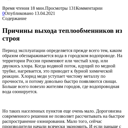
Время чтения
18 мин.
Просмотры
131
Комментарии
0
Опубликовано
13.04.2021
Содержание
Причины выхода теплообменников из
строя
Период эксплуатации определяется прежде всего тем, каким
образом обеззараживается вода в городском водопроводе. На
территории России применяют или чистый хлор, или
двуокись хлора. Когда водяной поток, идущий по медной
трубке, нагревается, это приводит к бурной химической
реакции. Хлорид меди уступает чистому металлу по
прочности, и потому довольно быстро появляются свищи.
Больше всего повезло жителям городов, где водопроводная
вода озонируется.
Но таких населенных пунктов еще очень мало. Дороговизна
современного решения не позволяет рассчитывать на быстрое
распространение озонирования. Мало того, сейчас
производители начали всячески экономить. И если раньше с