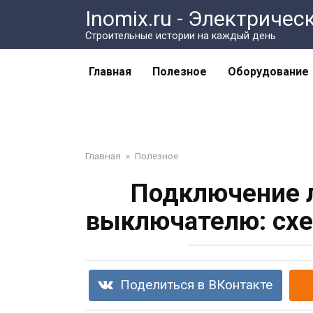
Перейти
Inomix.ru - Электричес
к
Cтроительные истории на каждый день
контенту
Главная
Полезное
Оборудование
Главная
»
Полезное
Подключение 
выключателю: схе
Поделиться в ВКонтакте