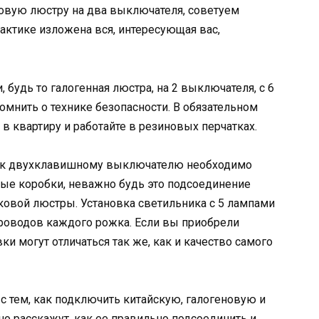
овую люстру на два выключателя, советуем
актике изложена вся, интересующая вас,
 будь то галогенная люстра, на 2 выключателя, с 6
омнить о технике безопасности. В обязательном
 в квартиру и работайте в резиновых перчатках.
ик к двухклавишному выключателю необходимо
ые коробки, неважно будь это подсоединение
ковой люстры. Установка светильника с 5 лампами
роводов каждого рожка. Если вы приобрели
ки могут отличаться так же, как и качество самого
с тем, как подключить китайскую, галогеновую и
но расскажут, как ее правильно подсоединить и