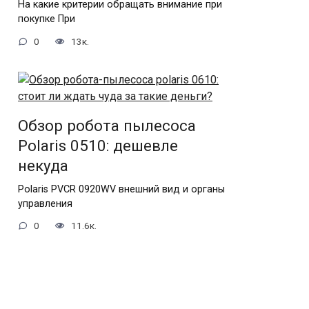
На какие критерии обращать внимание при
покупке При
0
13к.
Обзор робота пылесоса
Polaris 0510: дешевле
некуда
Polaris PVCR 0920WV внешний вид и органы
управления
0
11.6к.