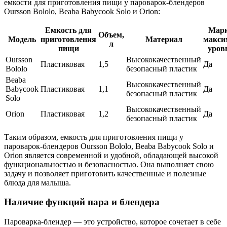
емкости для приготовления пищи у пароварок-блендеров
Oursson Bololo, Beaba Babycook Solo и Orion:
Емкость для
Марк
Объем,
Модель
приготовления
Материал
макси
л
пищи
уров
Oursson
Высококачественный
Пластиковая
1,5
Да
Bololo
безопасный пластик
Beaba
Высококачественный
Babycook
Пластиковая
1,1
Да
безопасный пластик
Solo
Высококачественный
Orion
Пластиковая
1,2
Да
безопасный пластик
Таким образом, емкость для приготовления пищи у
пароварок-блендеров Oursson Bololo, Beaba Babycook Solo и
Orion является современной и удобной, обладающей высокой
функциональностью и безопасностью. Она выполняет свою
задачу и позволяет приготовить качественные и полезные
блюда для малыша.
Наличие функций пара и блендера
Пароварка-блендер — это устройство, которое сочетает в себе