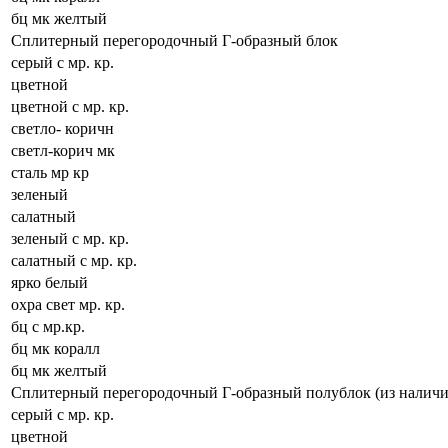
бц мк желтый
Сплитерный перегородочный Г-образный блок
серый с мр. кр.
цветной
цветной с мр. кр.
светло- коричн
светл-корич мк
сталь мр кр
зеленый
салатный
зеленый с мр. кр.
салатный с мр. кр.
ярко белый
охра свет мр. кр.
бц с мр.кр.
бц мк коралл
бц мк желтый
Сплитерный перегородочный Г-образный полублок (из наличи
серый с мр. кр.
цветной