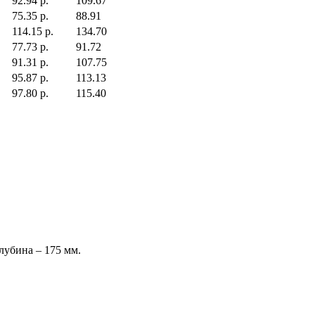
92.94 р.
109.67
75.35 р.
88.91
114.15 р.
134.70
77.73 р.
91.72
91.31 р.
107.75
95.87 р.
113.13
97.80 р.
115.40
лубина – 175 мм.