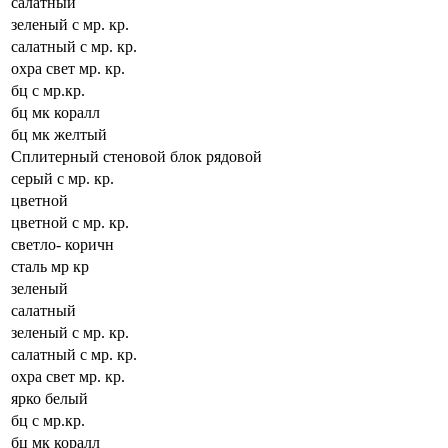
салатный
зеленый с мр. кр.
салатный с мр. кр.
охра свет мр. кр.
бц с мр.кр.
бц мк коралл
бц мк желтый
Сплитерный стеновой блок рядовой
серый с мр. кр.
цветной
цветной с мр. кр.
светло- коричн
сталь мр кр
зеленый
салатный
зеленый с мр. кр.
салатный с мр. кр.
охра свет мр. кр.
ярко белый
бц с мр.кр.
бц мк коралл