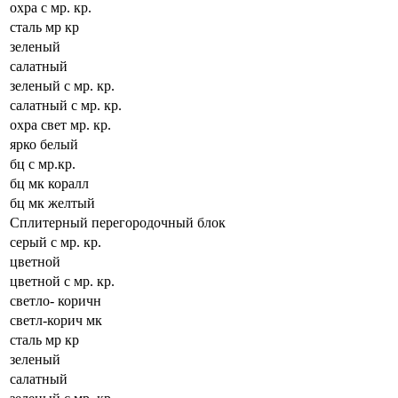
охра с мр. кр.
сталь мр кр
зеленый
салатный
зеленый с мр. кр.
салатный с мр. кр.
охра свет мр. кр.
ярко белый
бц с мр.кр.
бц мк коралл
бц мк желтый
Сплитерный перегородочный блок
серый с мр. кр.
цветной
цветной с мр. кр.
светло- коричн
светл-корич мк
сталь мр кр
зеленый
салатный