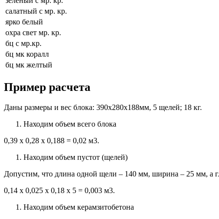
зеленый с мр. кр.
салатный с мр. кр.
ярко белый
охра свет мр. кр.
бц с мр.кр.
бц мк коралл
бц мк желтый
Пример расчета
Даны размеры и вес блока: 390х280х188мм, 5 щелей; 18 кг.
Находим объем всего блока
0,39 х 0,28 х 0,188 = 0,02 м3.
Находим объем пустот (щелей)
Допустим, что длина одной щели – 140 мм, ширина – 25 мм, а г
0,14 х 0,025 х 0,18 х 5 = 0,003 м3.
Находим объем керамзитобетона