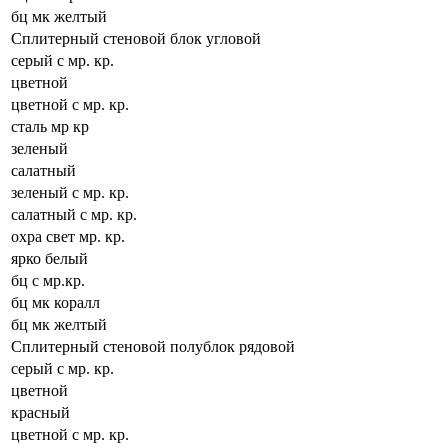
бц мк желтый
Сплитерный стеновой блок угловой
серый с мр. кр.
цветной
цветной с мр. кр.
сталь мр кр
зеленый
салатный
зеленый с мр. кр.
салатный с мр. кр.
охра свет мр. кр.
ярко белый
бц с мр.кр.
бц мк коралл
бц мк желтый
Сплитерный стеновой полублок рядовой
серый с мр. кр.
цветной
красный
цветной с мр. кр.