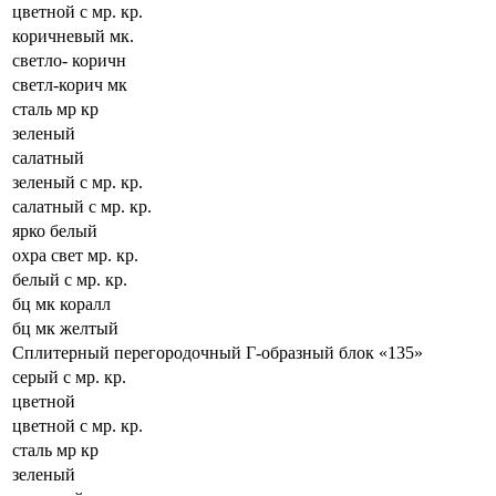
цветной с мр. кр.
коричневый мк.
светло- коричн
светл-корич мк
сталь мр кр
зеленый
салатный
зеленый с мр. кр.
салатный с мр. кр.
ярко белый
охра свет мр. кр.
белый с мр. кр.
бц мк коралл
бц мк желтый
Сплитерный перегородочный Г-образный блок «135»
серый с мр. кр.
цветной
цветной с мр. кр.
сталь мр кр
зеленый