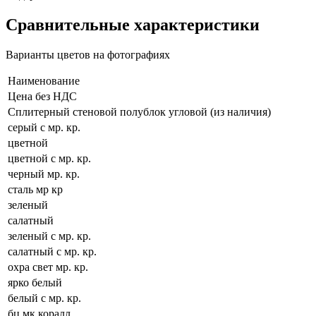
Сравнительные характеристики
Варианты цветов на фотографиях
Наименование
Цена без НДС
Сплитерный стеновой полублок угловой (из наличия)
серый с мр. кр.
цветной
цветной с мр. кр.
черный мр. кр.
сталь мр кр
зеленый
салатный
зеленый с мр. кр.
салатный с мр. кр.
охра свет мр. кр.
ярко белый
белый с мр. кр.
бц мк коралл