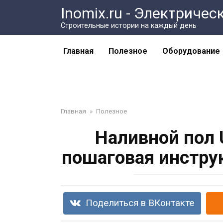
Перейти
Inomix.ru - Электричес
к
Cтроительные истории на каждый день
контенту
Главная
Полезное
Оборудование
Главная
»
Полезное
Наливной пол 
пошаговая инстру
Поделиться в ВКонтакте