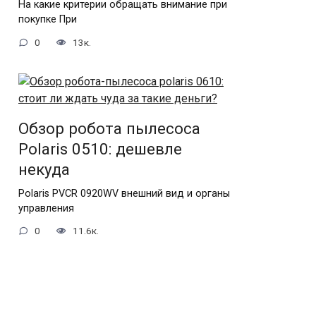
На какие критерии обращать внимание при
покупке При
0
13к.
Обзор робота пылесоса
Polaris 0510: дешевле
некуда
Polaris PVCR 0920WV внешний вид и органы
управления
0
11.6к.