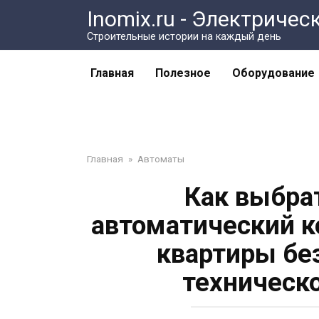
Перейти
Inomix.ru - Электричес
к
Cтроительные истории на каждый день
контенту
Главная
Полезное
Оборудование
Главная
»
Автоматы
Как выбра
автоматический к
квартиры бе
техническ