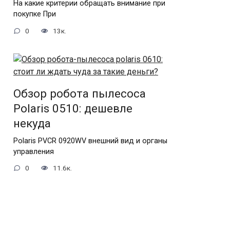
На какие критерии обращать внимание при
покупке При
0
13к.
Обзор робота пылесоса
Polaris 0510: дешевле
некуда
Polaris PVCR 0920WV внешний вид и органы
управления
0
11.6к.