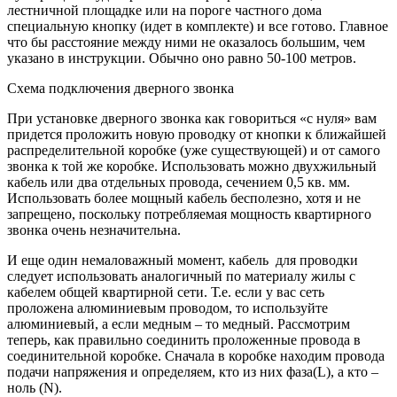
лестничной площадке или на пороге частного дома
специальную кнопку (идет в комплекте) и все готово. Главное
что бы расстояние между ними не оказалось большим, чем
указано в инструкции. Обычно оно равно 50-100 метров.
Схема подключения дверного звонка
При установке дверного звонка как говориться «с нуля» вам
придется проложить новую проводку от кнопки к ближайшей
распределительной коробке (уже существующей) и от самого
звонка к той же коробке. Использовать можно двухжильный
кабель или два отдельных провода, сечением 0,5 кв. мм.
Использовать более мощный кабель бесполезно, хотя и не
запрещено, поскольку потребляемая мощность квартирного
звонка очень незначительна.
И еще один немаловажный момент, кабель для проводки
следует использовать аналогичный по материалу жилы с
кабелем общей квартирной сети. Т.е. если у вас сеть
проложена алюминиевым проводом, то используйте
алюминиевый, а если медным – то медный. Рассмотрим
теперь, как правильно соединить проложенные провода в
соединительной коробке. Сначала в коробке находим провода
подачи напряжения и определяем, кто из них фаза(L), а кто –
ноль (N).