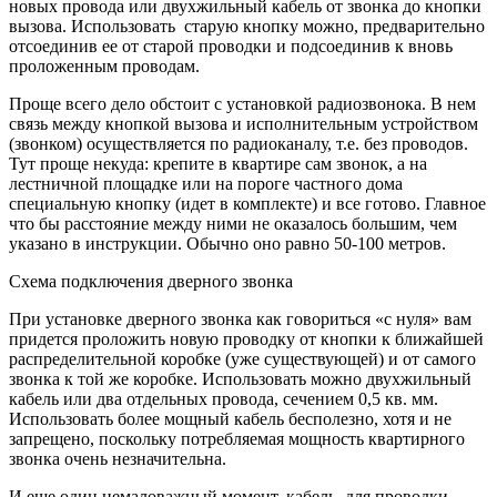
новых провода или двухжильный кабель от звонка до кнопки
вызова. Использовать старую кнопку можно, предварительно
отсоединив ее от старой проводки и подсоединив к вновь
проложенным проводам.
Проще всего дело обстоит с установкой радиозвонока. В нем
связь между кнопкой вызова и исполнительным устройством
(звонком) осуществляется по радиоканалу, т.е. без проводов.
Тут проще некуда: крепите в квартире сам звонок, а на
лестничной площадке или на пороге частного дома
специальную кнопку (идет в комплекте) и все готово. Главное
что бы расстояние между ними не оказалось большим, чем
указано в инструкции. Обычно оно равно 50-100 метров.
Схема подключения дверного звонка
При установке дверного звонка как говориться «с нуля» вам
придется проложить новую проводку от кнопки к ближайшей
распределительной коробке (уже существующей) и от самого
звонка к той же коробке. Использовать можно двухжильный
кабель или два отдельных провода, сечением 0,5 кв. мм.
Использовать более мощный кабель бесполезно, хотя и не
запрещено, поскольку потребляемая мощность квартирного
звонка очень незначительна.
И еще один немаловажный момент, кабель для проводки