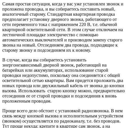
Самая простая ситуация, когда у вас уже установлен звонок и
проложена проводка, и вы собираетесь поставить новый,
аналогичный старому. Стандартная квартирная проводка
предполагает установку дверного звонка, работающего от
сети переменного тока с напряжением 220 В, т.е. обычной
квартирной осветительной сети. В этом случае отключаем на
лестничной площадке электричество с помощью
автоматических выключателей и производим замену старого
звонка на новый. Отсоединяем два провода, подходящие к
старому звонку и подсоединяем их к новому.
В случае, когда вы собираетесь установить
энергонезависимый дверной звонок, работающий на
батарейках или аккумуляторах, использование старой
проводки недопустимо, поскольку она соединяется с общей
осветительной сетью квартиры. Вам придется проложить два
новых провода или двухжильный кабель от звонка до кнопки
вызова. Использовать старую кнопку можно, предварительно
отсоединив ее от старой проводки и подсоединив к вновь
проложенным проводам.
Проще всего дело обстоит с установкой радиозвонока. В нем
связь между кнопкой вызова и исполнительным устройством
(звонком) осуществляется по радиоканалу, т.е. без проводов.
Тут проще некуда: крепите в квартире сам звонок, а на