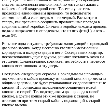
следует использовать аналогичный по материалу жилы с
кабелем общей квартирной сети. Т.е. если у вас сеть
проложена алюминиевым проводом, то используйте
алюминиевый, а если медным – то медный. Рассмотрим
теперь, как правильно соединить проложенные провода в
соединительной коробке. Сначала в коробке находим провода
подачи напряжения и определяем, кто из них фаза(L), а кто –
ноль (N).
Есть еще одна ситуация, требующая манипуляций с проводкой
дверного звонка. Когда несколько квартир имеют общий
коридорчик и входную дверь в него. Соседи таких квартир,
посоветовавшись друг с другом, решают поставить замок на
эту дверь. Следовательно, возникает потребность в переносе
кнопок всех звонков за эту дверь.
Поступаем следующим образом. Прокладываем с помощью
двухжильного кабеля проводку от каждой кнопки до места за
общими дверями, где будут устанавливаться дополнительные
кнопки. И производим параллельное соединение новой
кнопки со старой. Т.е. подсоединяем два провода к новой
кнопке, а другие концы этих же проводов к старой, не
отсоединяя при этом старый кабель, подходящий к старой
кнопке вызова.