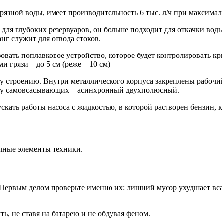
грязной воды, имеет производительность 6 тыс. л/ч при максима
для глубоких резервуаров, он больше подходит для откачки воды
нг служит для отвода стоков.
овать поплавковое устройство, которое будет контролировать к
 грязи – до 5 см (реже – 10 см).
му строению. Внутри металлического корпуса закреплены рабочий 
, у самовсасывающих – асинхронный двухполюсный.
ускать работы насоса с жидкостью, в которой растворен бензин,
ичные элементы техники.
. Первым делом проверьте именно их: лишний мусор ухудшает вс
, не ставя на батарею и не обдувая феном.