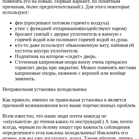
поменять его на новый. Первый вариант, по понятным
причинам, более предпочтительный:). Для этого некоторые
используют:
фен (прогревают потоком горячего воздуха)
утюг с функцией отпаривания(воздействуют паром)
бросают снятый с дверки уплотнитель в ванную с
горячей водой или поливают горячей водой из душа.
кто-то даже использует обыкновенную вату, набивая ей
пустоты внутри уплотнителя.
Подпятник на котором «сидит» дверь.
Сточенная капроновая опора внизу очень прекрасно
тормозит дверь при закрытии. Можно поменять местами
капроновые опоры, нижнюю с верхней или вообще
заменить.
Неправильная установка холодильника
Как правило, именно не правильная установка и является
причиной возникновения всех выше перечисленных проблем.
Всем известно, что наши люди почти никогда не
«опускаются» до чтения каких-то инструкций:) А там, почти
всегда, черным по белому пишут про важность соблюдения
определенного угла наклона холодильника! Наклонять его
нужно, как вы уже догадались, назад. Таким образом, дверка