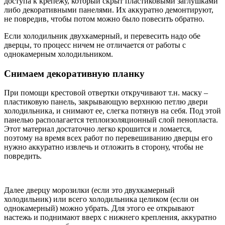
доступа к крепежу, который скрыт пластиковыми заглушками
либо декоративными панелями. Их аккуратно демонтируют,
не повредив, чтобы потом можно было повесить обратно.
Если холодильник двухкамерный, и перевесить надо обе
дверцы, то процесс ничем не отличается от работы с
однокамерным холодильником.
Снимаем декоративную планку
При помощи крестовой отвертки откручивают т.н. маску –
пластиковую панель, закрывающую верхнюю петлю двери
холодильника, и снимают ее, слегка потянув на себя. Под этой
панелью располагается теплоизоляционный слой пенопласта.
Этот материал достаточно легко крошится и ломается,
поэтому на время всех работ по перевешиванию дверцы его
нужно аккуратно извлечь и отложить в сторону, чтобы не
повредить.
Далее дверцу морозилки (если это двухкамерный
холодильник) или всего холодильника целиком (если он
однокамерный) можно убрать. Для этого ее открывают
настежь и поднимают вверх с нижнего крепления, аккуратно