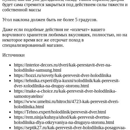
будет сама стремится закрыться под действием силы тяжести и
собственной массы
Угол наклона должен быть не более 5 градусов.
Даже если подобные действия не «излечат» вашего
ворчливого хранителя любимых вкусняшек, полностью, но на
некоторое время все же отсрочат поход в
специализированный магазин.
Источники
https://interior-decors.ru/dveri/kak-perestavit-dver-na-
holodilnike-samsung.html
https://hozzi.ru/sovety/kak-perevesit-dver-holodilnika
https://tehnika.expert/dlya-kuxni/xolodilnik/kak-perevesit-
dver-xolodilnika-na-druguy-storonu.html
https://make-a-choice.ru/kak-perevesit-dver-holodilnika-
samostoyatelno/
https://www.umeltsi.ru/hitrochi/4723-kak-perevesit-dveri-
holodilnika.html
https://Tehno.expert/holodilnik/perevesit-dver.html
https://rem.ninja/kuhnya/uhod/kak-perevesit-dvertsu-
holodilnika-dlya-otkryvaniya-na-druguyu-storonu.html
https://septik27.ru/kak-perevesit-dver-holodilnika-posagovaa-