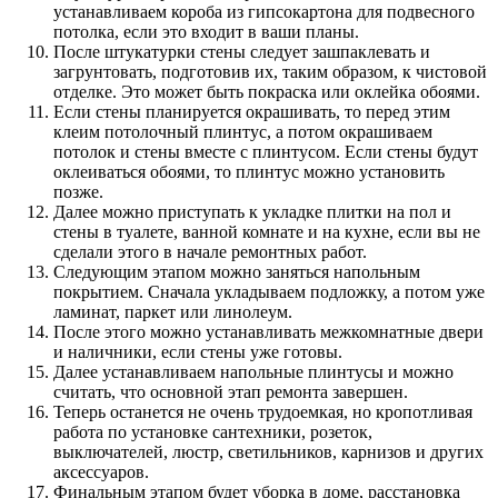
устанавливаем короба из гипсокартона для подвесного
потолка, если это входит в ваши планы.
После штукатурки стены следует зашпаклевать и
загрунтовать, подготовив их, таким образом, к чистовой
отделке. Это может быть покраска или оклейка обоями.
Если стены планируется окрашивать, то перед этим
клеим потолочный плинтус, а потом окрашиваем
потолок и стены вместе с плинтусом. Если стены будут
оклеиваться обоями, то плинтус можно установить
позже.
Далее можно приступать к укладке плитки на пол и
стены в туалете, ванной комнате и на кухне, если вы не
сделали этого в начале ремонтных работ.
Следующим этапом можно заняться напольным
покрытием. Сначала укладываем подложку, а потом уже
ламинат, паркет или линолеум.
После этого можно устанавливать межкомнатные двери
и наличники, если стены уже готовы.
Далее устанавливаем напольные плинтусы и можно
считать, что основной этап ремонта завершен.
Теперь останется не очень трудоемкая, но кропотливая
работа по установке сантехники, розеток,
выключателей, люстр, светильников, карнизов и других
аксессуаров.
Финальным этапом будет уборка в доме, расстановка