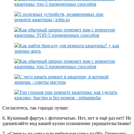
Согласитесь, так гораздо лучше:
6. Кухонный фартук с фотопечатью. Нет, нет и ещё раз нет! Не
удешевляйте вид вашей кухни излишними украшательствами!
7. «Стенка» из совка или мебельная горка из 00х. Громоздко,