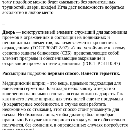
тому подобное можно будет смазывать без значительных
трудностей, двери, шкафы! Игла даст возможность добраться
абсолютно в любое место.
_
Дверь
— конструктивный элемент, служащий для заполнения
проемов в ограждениях и состоящий из подвижных и
неподвижных элементов, включая элементы крепления к
ограждениям. (ГОСТ 30247.2-97); -банк. устойчивое к взлому
средство защиты банковское (СЗБ), представляющее собой
элемент преграды и обеспечивающее закрывание и
открывание проема в стене хранилища. (ГОСТ Р 51110-97)
Рассмотрим подробно
первый способ. Нанести герметик
.
Медицинский шприц – это вещь, идеально подходящая для
нанесения герметика. Благодаря небольшому отверстию
количество наносимого состава всегда можно надзирать.Так
как ничего лучше шприца для этих целей еще не придумали
(в характерные особенности, в случае если работать
необходимо со стыками), этот способ стоит упомянуть для
начала. Необходимо лишь, чтобы диаметр был подобран
правильно.В случае инженерного склада ума все обязательно
получится, без сомнения, в определенных случаях потребуется