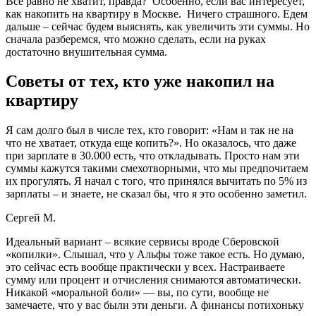
Все равно не хватит, правда? Особенно, если вас интересует,
как накопить на квартиру в Москве. Ничего страшного. Едем
дальше – сейчас будем выяснять, как увеличить эти суммы. Но
сначала разберемся, что можно сделать, если на руках
достаточно внушительная сумма.
Советы от тех, кто уже накопил на
квартиру
Я сам долго был в числе тех, кто говорит: «Нам и так не на
что не хватает, откуда еще копить?». Но оказалось, что даже
при зарплате в 30.000 есть, что откладывать. Просто нам эти
суммы кажутся такими смехотворными, что мы предпочитаем
их прогулять. Я начал с того, что принялся вычитать по 5% из
зарплаты – и знаете, не сказал бы, что я это особенно заметил.
Сергей М.
Идеальный вариант – всякие сервисы вроде Сберовской
«копилки». Слышал, что у Альфы тоже такое есть. Но думаю,
это сейчас есть вообще практически у всех. Настраиваете
сумму или процент и отчисления снимаются автоматически.
Никакой «моральной боли» — вы, по сути, вообще не
замечаете, что у вас были эти деньги. А финансы потихоньку