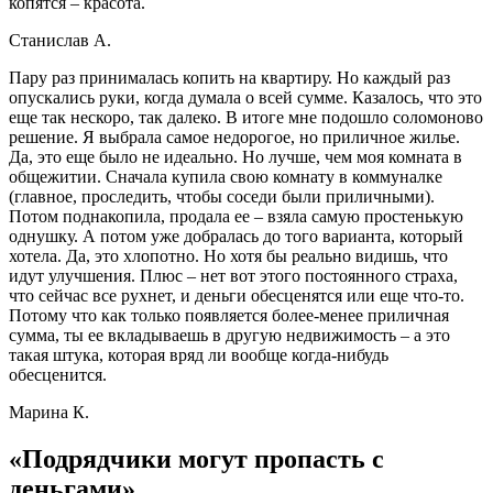
копятся – красота.
Станислав А.
Пару раз принималась копить на квартиру. Но каждый раз
опускались руки, когда думала о всей сумме. Казалось, что это
еще так нескоро, так далеко. В итоге мне подошло соломоново
решение. Я выбрала самое недорогое, но приличное жилье.
Да, это еще было не идеально. Но лучше, чем моя комната в
общежитии. Сначала купила свою комнату в коммуналке
(главное, проследить, чтобы соседи были приличными).
Потом поднакопила, продала ее – взяла самую простенькую
однушку. А потом уже добралась до того варианта, который
хотела. Да, это хлопотно. Но хотя бы реально видишь, что
идут улучшения. Плюс – нет вот этого постоянного страха,
что сейчас все рухнет, и деньги обесценятся или еще что-то.
Потому что как только появляется более-менее приличная
сумма, ты ее вкладываешь в другую недвижимость – а это
такая штука, которая вряд ли вообще когда-нибудь
обесценится.
Марина К.
«Подрядчики могут пропасть с
деньгами»