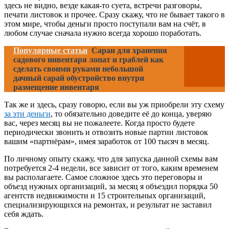
здесь не видно, везде какая-то суета, встречи разговоры,
печати листовок и прочее. Сразу скажу, что не бывает такого в
этом мире, чтобы деньги просто поступали вам на счёт, в
любом случае сначала нужно всегда хорошо поработать.
Популярные статьи
Сараи для хранения
садового инвентаря лопат и граблей как
сделать своими руками небольшой
дачный сарай обустройство внутри
размещение инвентаря
Так же и здесь, сразу говорю, если вы уж приобрели эту схему
за эти деньги
, то обязательно доведите её до конца, уверяю
вас, через месяц вы не пожалеете. Когда просто будете
периодически звонить и отвозить новые партии листовок
вашим «партнёрам», имея заработок от 100 тысяч в месяц.
По личному опыту скажу, что для запуска данной схемы вам
потребуется 2-4 недели, все зависит от того, каким временем
вы располагаете. Самое сложное здесь это переговоры и
объезд нужных организаций, за месяц я объездил порядка 50
агентств недвижимости и 15 строительных организаций,
специализирующихся на ремонтах, и результат не заставил
себя ждать.