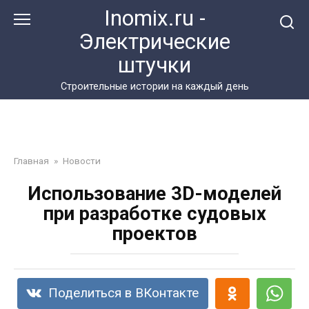
Перейти
Inomix.ru -
к
Электрические
контенту
штучки
Cтроительные истории на каждый день
Главная
»
Новости
Использование 3D-моделей
при разработке судовых
проектов
Поделиться в ВКонтакте