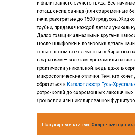
и филигранного ручного труда. Всё начина
поташ, оксид свинца (или современные бе
печи, разогретые до 1500 градусов. Жид
трубки, придавая каждой детали уникальн
Далее гранщик алмазными кругами наносит
После шлифовки и полировки деталь начин
только потом все элементы собираются н
покрытием — золотом, хромом или патино
практически уникальной, ведь даже в сер
микроскопические отличия. Тем, кто хочет
обратиться к
Каталог люстр Гусь-Хрустал
ретро-копий до современных лаконичных 
бронзовой или никелированной фурнитуро
Популярные статьи
Сварочная проволо