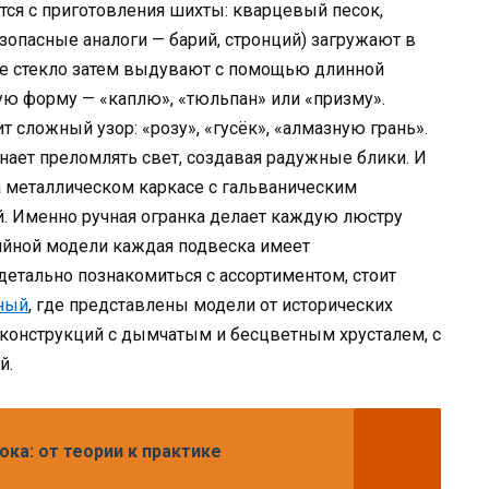
ется с приготовления шихты: кварцевый песок,
зопасные аналоги — барий, стронций) загружают в
кое стекло затем выдувают с помощью длинной
ую форму — «каплю», «тюльпан» или «призму».
 сложный узор: «розу», «гусёк», «алмазную грань».
ает преломлять свет, создавая радужные блики. И
а металлическом каркасе с гальваническим
й. Именно ручная огранка делает каждую люстру
ийной модели каждая подвеска имеет
 детально познакомиться с ассортиментом, стоит
ьный
, где представлены модели от исторических
конструкций с дымчатым и бесцветным хрусталем, с
й.
ка: от теории к практике