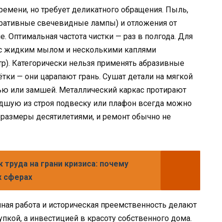
ремени, но требует деликатного обращения. Пыль,
оративные свечевидные лампы) и отложения от
. Оптимальная частота чистки — раз в полгода. Для
 с жидким мылом и несколькими каплями
тр). Категорически нельзя применять абразивные
тки — они царапают грань. Сушат детали на мягкой
ью или замшей. Металлический каркас протирают
едшую из строя подвеску или плафон всегда можно
оразмеры десятилетиями, и ремонт обычно не
 труда на грани кризиса: почему
х сферах
ная работа и историческая преемственность делают
пкой, а инвестицией в красоту собственного дома.