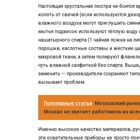
Настоящая хрустальная люстра не боится в
копоть от свечей (если используются дек
влажного воздуха могут приглушить сияние
мытья подвесок используют тёплую воду
нашатырного спирта (1 чайная ложка на ли
порошки, кислотные составы и жёсткие щё
махровой ткани, а затем полируют фланел
чуть влажной салфеткой без спирта. Выш
заменить — производители сохраняют тип
вызывает проблем.
Популярные статьи
Московский рынок
Москве не хватает работников во все
Именно высокое качество материалов, руч
эти осветительные приборы не просто поку