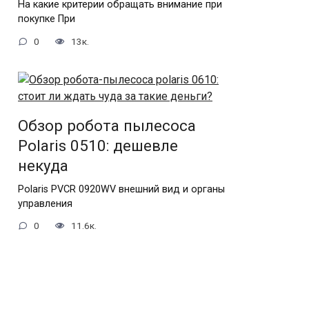
На какие критерии обращать внимание при
покупке При
0
13к.
Обзор робота пылесоса
Polaris 0510: дешевле
некуда
Polaris PVCR 0920WV внешний вид и органы
управления
0
11.6к.