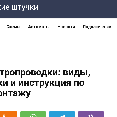
кие штучки
Схемы
Автоматы
Новости
Подключение
ктропроводки: виды,
ки и инструкция по
онтажу