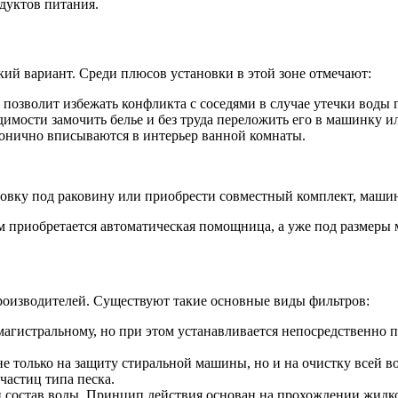
дуктов питания.
ий вариант. Среди плюсов установки в этой зоне отмечают:
 позволит избежать конфликта с соседями в случае утечки воды
димости замочить белье и без труда переложить его в машинку и
монично вписываются в интерьер ванной комнаты.
овку под раковину или приобрести совместный комплект, машин
ем приобретается автоматическая помощница, а уже под размеры
производителей. Существуют такие основные виды фильтров:
магистральному, но при этом устанавливается непосредственно
 только на защиту стиральной машины, но и на очистку всей в
частиц типа песка.
состав воды. Принцип действия основан на прохождении жидко