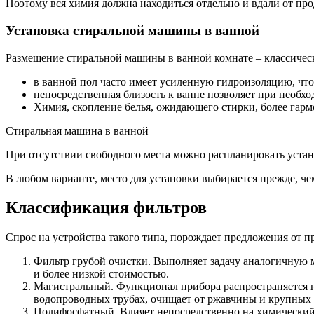
Поэтому вся химия должна находиться отдельно и вдали от про
Установка стиральной машины в ванной
Размещение стиральной машины в ванной комнате – классическ
в ванной пол часто имеет усиленную гидроизоляцию, что
непосредственная близость к ванне позволяет при необхо
Химия, скопление белья, ожидающего стирки, более гар
Стиральная машина в ванной
При отсутствии свободного места можно распланировать устан
В любом варианте, место для установки выбирается прежде, ч
Классификация фильтров
Спрос на устройства такого типа, порождает предложения от 
Фильтр грубой очистки. Выполняет задачу аналогичную 
и более низкой стоимостью.
Магистральный. Функционал прибора распространяется не
водопроводных трубах, очищает от ржавчины и крупных 
Полифосфатный. Влияет непосредственно на химический 