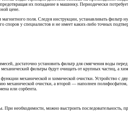
редотвращая их попадание в машинку. Периодически потребуетс
пной цене.
 магнитного поля. Следуя инструкции, устанавливать фильтр нуж
го споров у специалистов и не имеет каких-либо точных подтве
месей, достаточно установить фильтр для смягчения воды перед
 механический фильтры будут очищать от крупных частиц, а хи
ункции механической и химической очистки. Устройство с дву
ю механической очистки, а второй — наполнен полифосфатом, е
мена или сорбента.
оды. При необходимости, можно выстроить последовательность, 