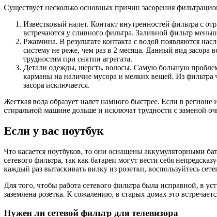
Существует несколько основных причин засорения фильтраци
Известковый налет. Контакт внутренностей фильтра с от
встречаются у сливного фильтра. Заливной фильтр меньш
Ржавчина. В результате контакта с водой появляются на
систему не реже, чем раз в 2 месяца. Данный вид засора 
трудностям при снятии агрегата.
Детали одежды, шерсть, волосы. Самую большую проблему
карманы на наличие мусора и мелких вещей. Из фильтра 
засора исключается.
Жесткая вода образует налет намного быстрее. Если в регионе
стиральной машине дольше и исключат трудности с заменой оч
Если у вас ноутбук
Что касается ноутбуков, то они оснащены аккумуляторными ба
сетевого фильтра, так как батареи могут вести себя непредска
каждый раз вытаскивать вилку из розетки, воспользуйтесь сет
Для того, чтобы работа сетевого фильтра была исправной, в у
заземлена розетка. К сожалению, в старых домах это встречается
Нужен ли сетевой фильтр для телевизора