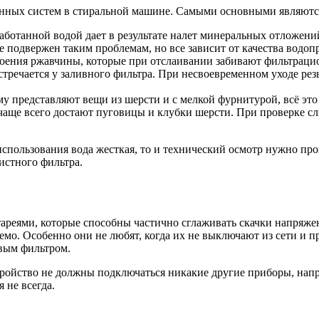
онных систем в стиральной машине. Самыми основными являютс
работанной водой дает в результате налет минеральных отложени
е подвержен таким проблемам, но все зависит от качества водоп
слоения ржавчины, которые при отслаивании забивают фильтраци
встречается у заливного фильтра. При несвоевременном уходе ре
 представляют вещи из шерсти и с мелкой фурнитурой, всё это 
чаще всего достают пуговицы и клубки шерсти. При проверке с
 использования вода жесткая, то и технический осмотр нужно п
истного фильтра.
тареями, которые способны частично сглаживать скачки напряже
зуемо. Особенно они не любят, когда их не выключают из сети и 
евым фильтром.
стройство не должны подключаться никакие другие приборы, нап
 не всегда.