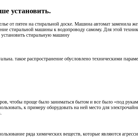
ше установить.
елье от пятен на стиральной доске. Машина автомат заменила же
ие стиральной машины к водопроводу самому. Для этой техник
де установить стиральную машину
уальна. такое распространение обусловлено техническими пара
ров, чтобы проще было заниматься бытом и все было «под рукам
льзовать, к примеру оборудовать на ней место для электрочайн
.
пользование ряда химических веществ, которые являются агресс