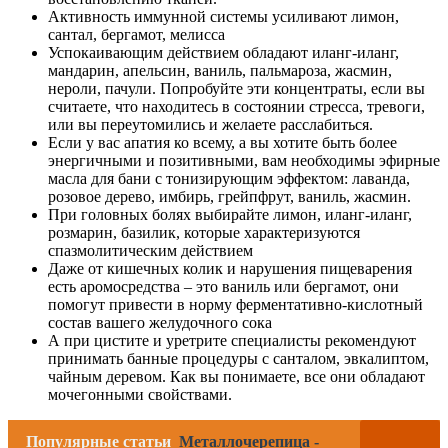
Активность иммунной системы усиливают лимон,
сантал, бергамот, мелисса
Успокаивающим действием обладают иланг-иланг,
мандарин, апельсин, ваниль, пальмароза, жасмин,
нероли, пачули. Попробуйте эти концентраты, если вы
считаете, что находитесь в состоянии стресса, тревоги,
или вы переутомились и желаете расслабиться.
Если у вас апатия ко всему, а вы хотите быть более
энергичными и позитивными, вам необходимы эфирные
масла для бани с тонизирующим эффектом: лаванда,
розовое дерево, имбирь, грейпфрут, ваниль, жасмин.
При головных болях выбирайте лимон, иланг-иланг,
розмарин, базилик, которые характеризуются
спазмолитическим действием
Даже от кишечных колик и нарушения пищеварения
есть аромосредства – это ваниль или бергамот, они
помогут привести в норму ферментативно-кислотный
состав вашего желудочного сока
А при цистите и уретрите специалисты рекомендуют
принимать банные процедуры с санталом, эвкалиптом,
чайным деревом. Как вы понимаете, все они обладают
мочегонными свойствами.
Популярные статьи
Металлочерепица -