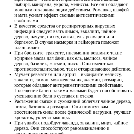
имбиря, майорана, укропа, мелиссы. Все они обладают
мощным отхаркивающим действием. Ромашка, шалфей
и мята усилят эффект своими антисептическими
свойствами
В качестве средства от респираторных вирусных
инфекций следует взять лимон, эвкалипт, чайное
дерево, пачули, пихту, сантал, ель, розмарин или
бергамот. В случае насморка и гайморита поможет
иланг-иланг
При бронхите, трахеите, пневмонии возьмите такие
эфирные масла для бани, как ель, мелисса, чайное
дерево, базилик, жасмин, пихта. Они имеют как
противовоспалительное, так и отхаркивающее действие.
Мучает ревматизм или артрит – выбирайте мелиссу,
эвкалипт, лимон, можжевельник, жасмин, розмарин,
которые обладают антиревматическими свойствами.
Посещение бани с такими маслами будет способствовать
уменьшению боли в суставах и отеков.
Растяжения связок и сухожилий облегчат чайное дерево,
пихта, базилик и розмарин. Они помогут вам
восстановить силы после физической нагрузки, улучшат
кровоток, укрепят мышцы.
При ушибах подойдут лаванда, эвкалипт, мирт, чайное
дерево. Они способствуют ранозаживлению и
восстановлению тканей.