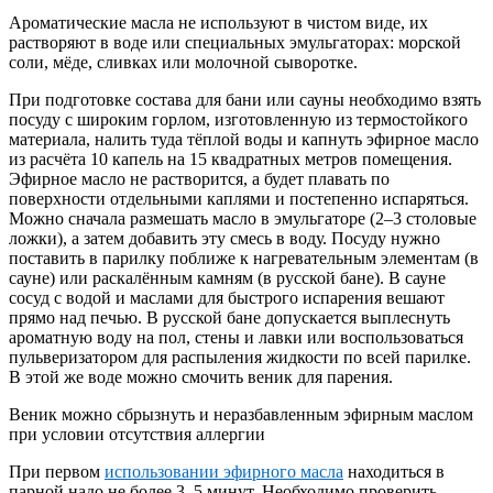
Ароматические масла не используют в чистом виде, их
растворяют в воде или специальных эмульгаторах: морской
соли, мёде, сливках или молочной сыворотке.
При подготовке состава для бани или сауны необходимо взять
посуду с широким горлом, изготовленную из термостойкого
материала, налить туда тёплой воды и капнуть эфирное масло
из расчёта 10 капель на 15 квадратных метров помещения.
Эфирное масло не растворится, а будет плавать по
поверхности отдельными каплями и постепенно испаряться.
Можно сначала размешать масло в эмульгаторе (2–3 столовые
ложки), а затем добавить эту смесь в воду. Посуду нужно
поставить в парилку поближе к нагревательным элементам (в
сауне) или раскалённым камням (в русской бане). В сауне
сосуд с водой и маслами для быстрого испарения вешают
прямо над печью. В русской бане допускается выплеснуть
ароматную воду на пол, стены и лавки или воспользоваться
пульверизатором для распыления жидкости по всей парилке.
В этой же воде можно смочить веник для парения.
Веник можно сбрызнуть и неразбавленным эфирным маслом
при условии отсутствия аллергии
При первом
использовании эфирного масла
находиться в
парной надо не более 3–5 минут. Необходимо проверить