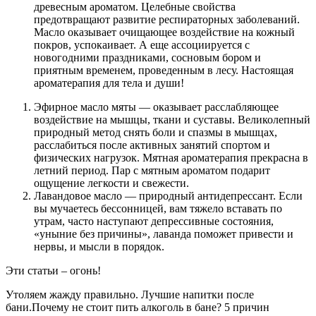
древесным ароматом. Целебные свойства
предотвращают развитие респираторных заболеваний.
Масло оказывает очищающее воздействие на кожный
покров, успокаивает. А еще ассоциируется с
новогодними праздниками, сосновым бором и
приятным временем, проведенным в лесу. Настоящая
ароматерапия для тела и души!
Эфирное масло мяты — оказывает расслабляющее
воздействие на мышцы, ткани и суставы. Великолепный
природный метод снять боли и спазмы в мышцах,
расслабиться после активных занятий спортом и
физических нагрузок. Мятная ароматерапия прекрасна в
летний период. Пар с мятным ароматом подарит
ощущение легкости и свежести.
Лавандовое масло — природный антидепрессант. Если
вы мучаетесь бессонницей, вам тяжело вставать по
утрам, часто наступают депрессивные состояния,
«уныние без причины», лаванда поможет привести и
нервы, и мысли в порядок.
Эти статьи – огонь!
Утоляем жажду правильно. Лучшие напитки после
бани.Почему не стоит пить алкоголь в бане? 5 причин