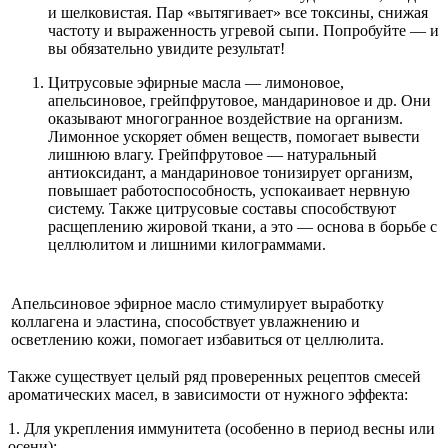
и шелковистая. Пар «вытягивает» все токсины, снижая
частоту и выраженность угревой сыпи. Попробуйте — и
вы обязательно увидите результат!
Цитрусовые эфирные масла — лимоновое,
апельсиновое, грейпфрутовое, мандариновое и др. Они
оказывают многогранное воздействие на организм.
Лимонное ускоряет обмен веществ, помогает вывести
лишнюю влагу. Грейпфрутовое — натуральный
антиоксидант, а мандариновое тонизирует организм,
повышает работоспособность, успокаивает нервную
систему. Также цитрусовые составы способствуют
расщеплению жировой ткани, а это — основа в борьбе с
целлюлитом и лишними килограммами.
Апельсиновое эфирное масло стимулирует выработку
коллагена и эластина, способствует увлажнению и
осветлению кожи, помогает избавиться от целлюлита.
Также существует целый ряд проверенных рецептов смесей
ароматических масел, в зависимости от нужного эффекта:
1. Для укрепления иммунитета (особенно в период весны или
осени):