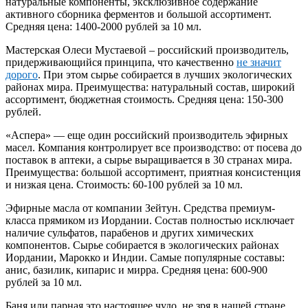
натуральные компоненты, эксклюзивное содержание
активного сборника ферментов и большой ассортимент.
Средняя цена: 1400-2000 рублей за 10 мл.
Мастерская Олеси Мустаевой – российский производитель,
придерживающийся принципа, что качественно
не значит
дорого
. При этом сырье собирается в лучших экологических
районах мира. Преимущества: натуральный состав, широкий
ассортимент, бюджетная стоимость. Средняя цена: 150-300
рублей.
«Аспера» — еще один российский производитель эфирных
масел. Компания контролирует все производство: от посева до
поставок в аптеки, а сырье выращивается в 30 странах мира.
Преимущества: большой ассортимент, приятная консистенция
и низкая цена. Стоимость: 60-100 рублей за 10 мл.
Эфирные масла от компании Зейтун. Средства премиум-
класса прямиком из Иордании. Состав полностью исключает
наличие сульфатов, парабенов и других химических
компонентов. Сырье собирается в экологических районах
Иордании, Марокко и Индии. Самые популярные составы:
анис, базилик, кипарис и мирра. Средняя цена: 600-900
рублей за 10 мл.
Баня или парная это настоящее чудо, не зря в нашей стране