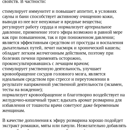
свойств. В частности:
стимулирует иммунитет и повышает аппетит, в условиях
сауны и бани способствует активному очищению кожи,
выводя из нее все ненужные и вредные вещества;
регулирует работу сердца и нормализует артериальное
давление, применение этого эфира возможно в равной мере
как при повышенном, так и при пониженном давлении;
является эффективным средством от простуды и воспаления
дыхательных путей, лечит насморк и хронический кашель;
обладает легким желчегонным действием, поэтому при
болезнях печени применять осторожно,
проконсультировавшись с лечащим врачом;
стимулирует умственную деятельность, улучшает
кровообращение сосудов головного мозга, является
идеальным средством при стрессе и переутомлении в
результате напряженной умственной деятельности (экзамен,
тесты на вождение);
нормализует кровообращение и благотворно воздействует на
желудочно-кишечный тракт; вдыхать аромат розмарина для
избавления от тошноты врачи советуют даже беременным
женщинам.
В качестве дополнения к эфиру розмарина хорошо подойдет
экстракт ромашки, мяты или пачули. Нежелательно добавлять