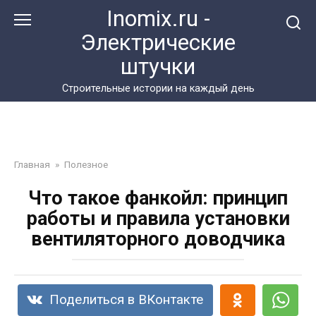
Перейти
Inomix.ru -
к
Электрические
контенту
штучки
Cтроительные истории на каждый день
Главная
»
Полезное
Что такое фанкойл: принцип
работы и правила установки
вентиляторного доводчика
Поделиться в ВКонтакте