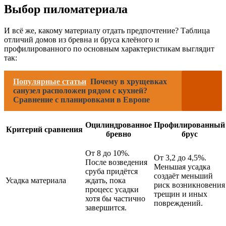
Выбор пиломатериала
И всё же, какому материалу отдать предпочтение? Таблица
отличий домов из бревна и бруса клеёного и
профилированного по основным характеристикам выглядит
так:
Популярные статьи
Почему в хрущевках
санузел расположен рядом с кухней?
Сравнение с планировками в Европе
Оцилиндрованное
Профилированный
Критерий сравнения
бревно
брус
От 8 до 10%.
От 3,2 до 4,5%.
После возведения
Меньшая усадка
сруба придётся
создаёт меньший
Усадка материала
ждать, пока
риск возникновения
процесс усадки
трещин и иных
хотя бы частично
повреждений.
завершится.