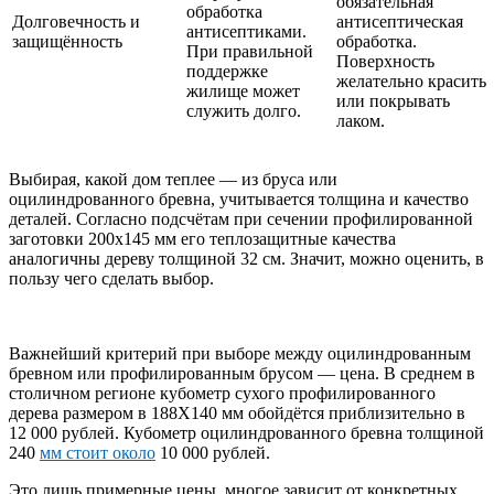
обязательная
обработка
Долговечность и
антисептическая
антисептиками.
защищённость
обработка.
При правильной
Поверхность
поддержке
желательно красить
жилище может
или покрывать
служить долго.
лаком.
Выбирая, какой дом теплее — из бруса или
оцилиндрованного бревна, учитывается толщина и качество
деталей. Согласно подсчётам при сечении профилированной
заготовки 200х145 мм его теплозащитные качества
аналогичны дереву толщиной 32 см. Значит, можно оценить, в
пользу чего сделать выбор.
Важнейший критерий при выборе между оцилиндрованным
бревном или профилированным брусом — цена. В среднем в
столичном регионе кубометр сухого профилированного
дерева размером в 188Х140 мм обойдётся приблизительно в
12 000 рублей. Кубометр оцилиндрованного бревна толщиной
240
мм стоит около
10 000 рублей.
Это лишь примерные цены, многое зависит от конкретных