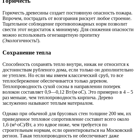
Горючесть
Горючесть древесины создает постоянную опасность пожара.
Впрочем, пострадать от возгорания рискует любое строение.
Тщательное соблюдение противопожарных норм позволит
свести этот недостаток к минимуму. Для снижения опасности
можно использовать огнезащитную пропитку
(Экологичность!).
Сохранение тепла
Способность сохранять тепло внутри, никак не относится к
достоинствам рубленого дома, если только он дополнительно
не утеплен. Но если мы имеем классический сруб, то все
теплосбережение обеспечивается только деревом.
Теплопроводность сухой сосны в направлении поперек
волокон составляет 0,9—0,12 Вт/(м∙оС). Это примерно в 4 – 5
раз меньше, чем теплопроводность кирпича. Дерево
заслуженно называют теплым материалом.
Однако при обычной для брусовых стен толщине 200 мм, их
приведенное тепловое сопротивление составит всего около
1,6 (м²∙оС)/Вт, а это вдвое ниже, чем требуется по
строительным нормам, если ориентироваться на Московский
регион. Такая теплопроводность не обеспечивает даже