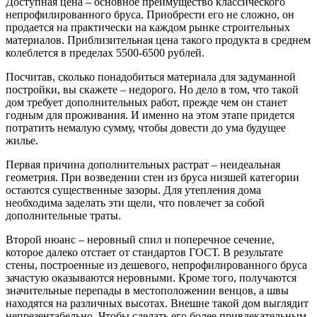
Доступная цена – основное преимущество классического
непрофилированного бруса. Приобрести его не сложно, он
продается на практически на каждом рынке строительных
материалов. Приблизительная цена такого продукта в среднем
колеблется в пределах 5500-6500 рублей.
Посчитав, сколько понадобиться материала для задуманной
постройки, вы скажете ­– недорого. Но дело в том, что такой
дом требует дополнительных работ, прежде чем он станет
годным для проживания. И именно на этом этапе придется
потратить немалую сумму, чтобы довести до ума будущее
жилье.
Первая причина дополнительных растрат – неидеальная
геометрия. При возведении стен из бруса низшей категории
остаются существенные зазоры. Для утепления дома
необходима заделать эти щели, что повлечет за собой
дополнительные траты.
Второй нюанс – неровный спил и поперечное сечение,
которое далеко отстает от стандартов ГОСТ. В результате
стены, построенные из дешевого, непрофилированного бруса
зачастую оказываются неровными. Кроме того, получаются
значительные перепады в местоположении венцов, а швы
находятся на различных высотах. Внешне такой дом выглядит
непрезентабельно. Чтобы сделать его более привлекательным