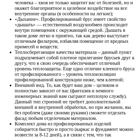
человека – хвоя не только защитит вас от болезней, но и
окажет благоприятное и целебное воздействие на все
внутренние органы (в особенности на легкие);
«Дыхание». Профилированный брус имеет свойство
«дышать» — естественный воздухообмен происходит
внутри помещения с окружающей средой. Дышать в
таком доме легко и приятно, так как дерево выступает
отличным фильтром, избавляя помещение от вредных
примесей и веществ;
Теплосберегающие качества материала – данный пункт
подразумевает собой плотное прилегание брусьев друг к
другу, что в свою очередь обеспечивает отличный
уровень теплозащиты. Еще одно отличие клееного бруса
от профилированного – уровень теплоизоляции
профилированной конструкции ниже, чем клееной;
Внешний вид. То, как будет ваш дом – целиком и
полностью зависит от вас (фантазия и немного
инженерных знаний вам сыграют неплохую службу).
Данный тип строений не требует дополнительной
внешней и внутренней обработки, но при желании, вы
без проблем (даже своими руками) сможете отделать
фасад любым отделочным материалом.
Комплект дома из профилированных изделий
собирается быстро и просто (каркас и фундамент можно
возвести за 8-12 дней), а в связи с тем, что так