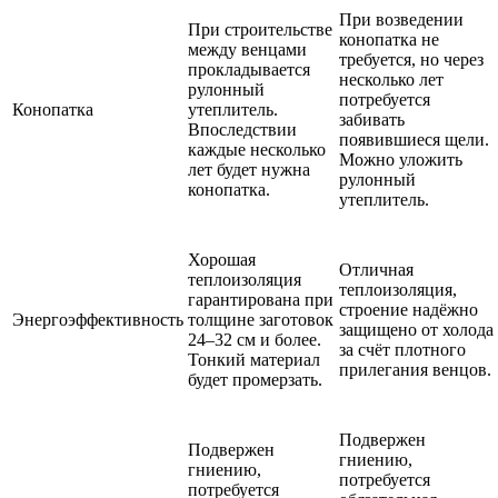
При возведении
При строительстве
конопатка не
между венцами
требуется, но через
прокладывается
несколько лет
рулонный
потребуется
Конопатка
утеплитель.
забивать
Впоследствии
появившиеся щели.
каждые несколько
Можно уложить
лет будет нужна
рулонный
конопатка.
утеплитель.
Хорошая
Отличная
теплоизоляция
теплоизоляция,
гарантирована при
строение надёжно
Энергоэффективность
толщине заготовок
защищено от холода
24–32 см и более.
за счёт плотного
Тонкий материал
прилегания венцов.
будет промерзать.
Подвержен
Подвержен
гниению,
гниению,
потребуется
потребуется