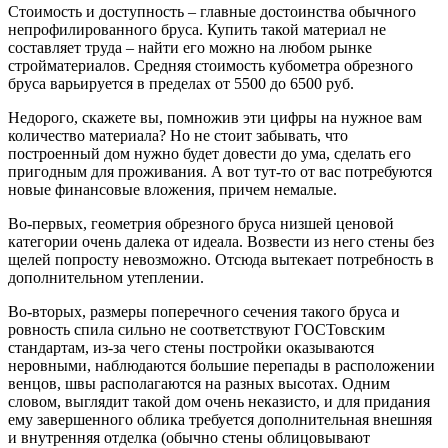
Стоимость и доступность – главные достоинства обычного
непрофилированного бруса. Купить такой материал не
составляет труда – найти его можно на любом рынке
стройматериалов. Средняя стоимость кубометра обрезного
бруса варьируется в пределах от 5500 до 6500 руб.
Недорого, скажете вы, помножив эти цифры на нужное вам
количество материала? Но не стоит забывать, что
построенный дом нужно будет довести до ума, сделать его
пригодным для проживания. А вот тут-то от вас потребуются
новые финансовые вложения, причем немалые.
Во-первых, геометрия обрезного бруса низшей ценовой
категории очень далека от идеала. Возвести из него стены без
щелей попросту невозможно. Отсюда вытекает потребность в
дополнительном утеплении.
Во-вторых, размеры поперечного сечения такого бруса и
ровность спила сильно не соответствуют ГОСТовским
стандартам, из-за чего стены постройки оказываются
неровными, наблюдаются большие перепады в расположении
венцов, швы располагаются на разных высотах. Одним
словом, выглядит такой дом очень неказисто, и для придания
ему завершенного облика требуется дополнительная внешняя
и внутренняя отделка (обычно стены облицовывают