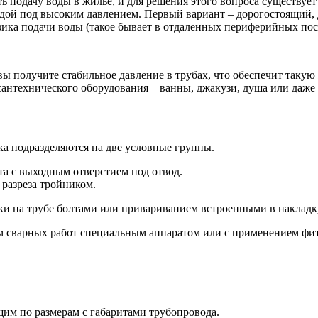
ть подачу воды в жилье, и для решения этого вопроса существуе
одой под высоким давлением. Первый вариант – дорогостоящий,
афика подачи воды (такое бывает в отдаленных периферийных пос
ы получите стабильное давление в трубах, что обеспечит таку
антехнического оборудования – ванны, джакузи, душа или даже 
ка подразделяются на две условные группы.
та с выходным отверстием под отвод.
 разреза тройником.
и на трубе болтами или привариванием встроенными в накладк
м сварных работ специальным аппаратом или с применением фит
щим по размерам с габаритами трубопровода.