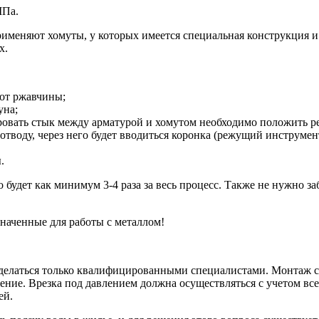
МПа.
рименяют хомуты, у которых имеется специальная конструкция и
х.
 от ржавчины;
уна;
ировать стык между арматурой и хомутом необходимо положить 
тводу, через него будет вводиться коронка (режущий инструмен
.
будет как минимум 3-4 раза за весь процесс. Также не нужно за
наченные для работы с металлом!
а делаться только квалифицированными специалистами. Монтаж 
ение. Врезка под давлением должна осуществляться с учетом вс
ей.