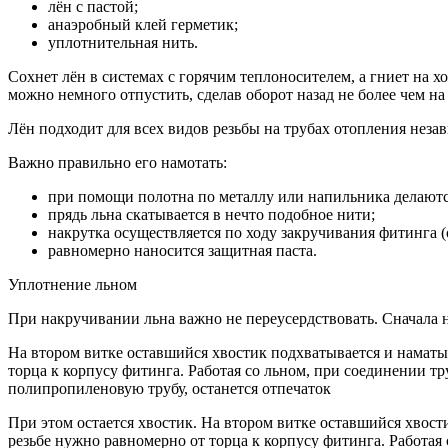
лён с пастой;
анаэробный клей герметик;
уплотнительная нить.
Сохнет лён в системах с горячим теплоносителем, а гниет на х
можно немного отпустить, сделав оборот назад не более чем на
Лён подходит для всех видов резьбы на трубах отопления нез
Важно правильно его намотать:
при помощи полотна по металлу или напильника делаются
прядь льна скатывается в нечто подобное нити;
накрутка осуществляется по ходу закручивания фитинга (
равномерно наносится защитная паста.
Уплотнение льном
При накручивании льна важно не переусердствовать. Сначала н
На втором витке оставшийся хвостик подхватывается и наматыв
торца к корпусу фитинга. Работая со льном, при соединении тр
полипропиленовую трубу, останется отпечаток
При этом остается хвостик. На втором витке оставшийся хвост
резьбе нужно равномерно от торца к корпусу фитинга. Работая