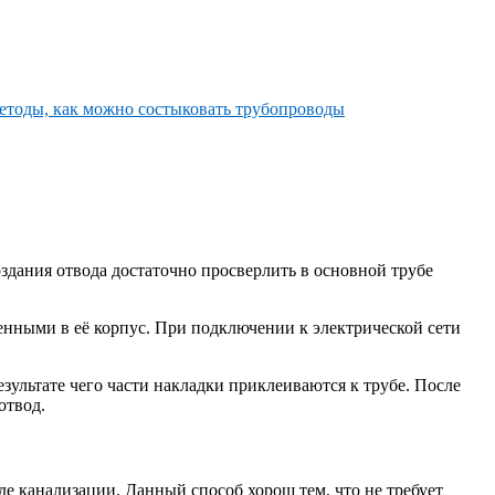
оздания отвода достаточно просверлить в основной трубе
енными в её корпус. При подключении к электрической сети
езультате чего части накладки приклеиваются к трубе. После
отвод.
де канализации. Данный способ хорош тем, что не требует