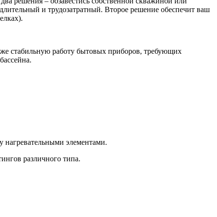
т два решения – обзавестись собственной скважиной или
 длительный и трудозатратный. Второе решение обеспечит ваш
елках).
ю же стабильную работу бытовых приборов, требующих
бассейна.
у нагревательными элементами.
ингов различного типа.