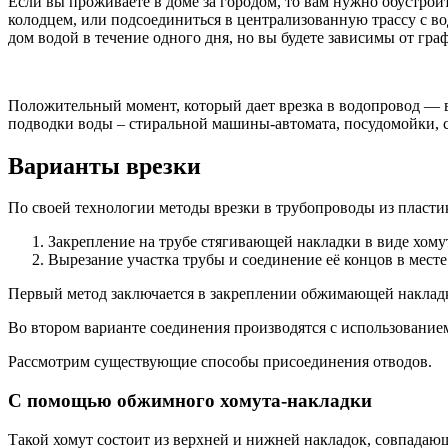
Если вы проживаете в доме за городом, то вам нужно обустрои
колодцем, или подсоединиться в централизованную трассу с в
дом водой в течение одного дня, но вы будете зависимы от гр
Положительный момент, который дает врезка в водопровод — в
подводки воды – стиральной машины-автомата, посудомойки, с
Варианты врезки
По своей технологии методы врезки в трубопроводы из пласти
Закрепление на трубе стягивающей накладки в виде хому
Вырезание участка трубы и соединение её концов в месте
Первый метод заключается в закреплении обжимающей накладк
Во втором варианте соединения производятся с использование
Рассмотрим существующие способы присоединения отводов.
С помощью обжимного хомута-накладки
Такой хомут состоит из верхней и нижней накладок, совпадаю