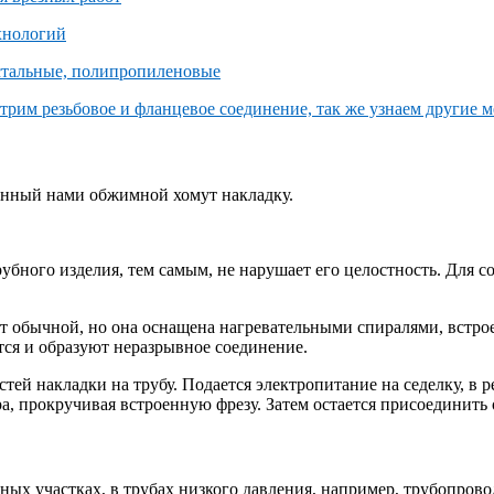
ренный нами обжимной хомут накладку.
рубного изделия, тем самым, не нарушает его целостность. Для с
т обычной, но она оснащена нагревательными спиралями, встро
тся и образуют неразрывное соединение.
тей накладки на трубу. Подается электропитание на седелку, в р
, прокручивая встроенную фрезу. Затем остается присоединить 
ных участках, в трубах низкого давления, например, трубопрово