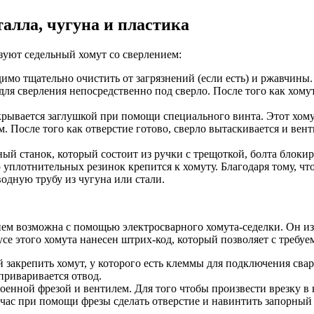
талла, чугуна и пластика
зуют седельный хомут со сверлением:
димо тщательно очистить от загрязнений (если есть) и ржавчины
 для сверления непосредственно под сверло. После того как хому
акрывается заглушкой при помощи специального винта. Этот хом
 После того как отверстие готово, сверло вытаскивается и вен
й станок, который состоит из ручки с трещоткой, болта блокир
 уплотнительных резинок крепится к хомуту. Благодаря тому, ч
одную трубу из чугуна или стали.
нем возможна с помощью электросварного хомута-седелки. Он из
е этого хомута нанесен штрих-код, который позволяет с требуе
й закрепить хомут, у которого есть клеммы для подключения св
приваривается отвод.
роенной фрезой и вентилем. Для того чтобы произвести врезку в
 час при помощи фрезы сделать отверстие и навинтить запорный