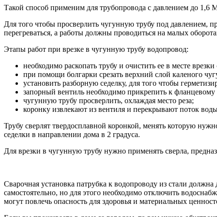
Такой способ применим для трубопровода с давлением до 1,6 
Для того чтобы просверлить чугунную трубу под давлением, п
перегреваться, а работы должны проводиться на малых оборота
Этапы работ при врезке в чугунную трубу водопровод:
необходимо раскопать трубу и очистить ее в месте врезки
при помощи болгарки срезать верхний слой каленого чуг
установить разборную седелку, для того чтобы герметиз
запорный вентиль необходимо прикрепить к фланцевому о
чугунную трубу просверлить, охлаждая место реза;
коронку извлекают из вентиля и перекрывают поток воды
Трубу сверлят твердосплавной коронкой, менять которую нужно 
седелки в направлении дома в 2 градуса.
Для врезки в чугунную трубу нужно применять сверла, предназ
Сварочная установка патрубка к водопроводу из стали должн
самостоятельно, но для этого необходимо отключить водоснабж
могут повлечь опасность для здоровья и материальных ценност