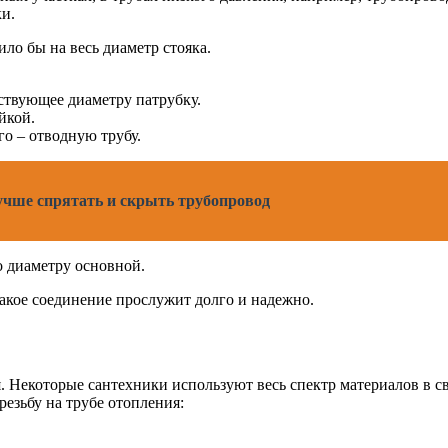
ки.
ило бы на весь диаметр стояка.
ствующее диаметру патрубку.
йкой.
го – отводную трубу.
лучше спрятать и скрыть трубопровод
о диаметру основной.
такое соединение прослужит долго и надежно.
. Некоторые сантехники используют весь спектр материалов в св
резьбу на трубе отопления: