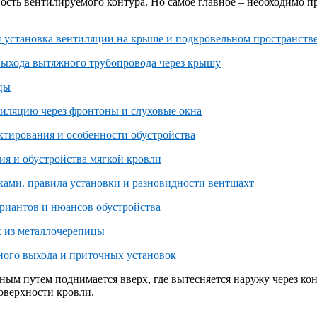
ность вентилируемого контура. Но самое главное – необходимо
нным путем поднимается вверх, где вытесняется наружу через к
поверхности кровли.