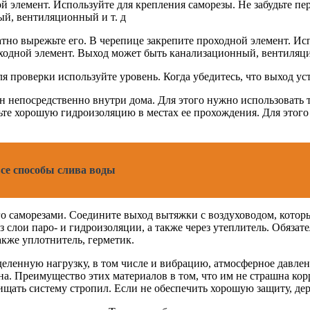
й элемент. Используйте для крепления саморезы. Не забудьте пе
й, вентиляционный и т. д
тно вырежьте его. В черепице закрепите проходной элемент. Исп
оходной элемент. Выход может быть канализационный, вентиляци
 проверки используйте уровень. Когда убедитесь, что выход ус
непосредственно внутри дома. Для этого нужно использовать тр
чьте хорошую гидроизоляцию в местах ее прохождения. Для этого
все способы слива воды
его саморезами. Соедините выход вытяжки с воздуховодом, кото
з слои паро- и гидроизоляции, а также через утеплитель. Обяза
акже уплотнитель, герметик.
ленную нагрузку, в том числе и вибрацию, атмосферное давлен
на. Преимущество этих материалов в том, что им не страшна кор
ищать систему стропил. Если не обеспечить хорошую защиту, дер