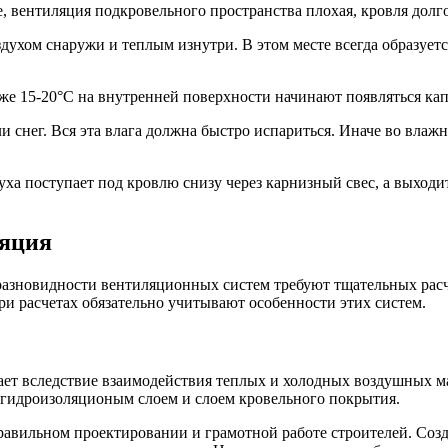
, вентиляция подкровельного пространства плохая, кровля долго
ухом снаружи и теплым изнутри. В этом месте всегда образуетс
же 15-20°C на внутренней поверхности начинают появляться кап
и снег. Вся эта влага должна быстро испариться. Иначе во влаж
а поступает под кровлю снизу через карнизный свес, а выходит
ляция
разновидности вентиляционных систем требуют тщательных расче
и расчетах обязательно учитывают особенности этих систем.
ает вследствие взаимодействия теплых и холодных воздушных ма
гидроизоляционым слоем и слоем кровельного покрытия.
вильном проектировании и грамотной работе строителей. Созда