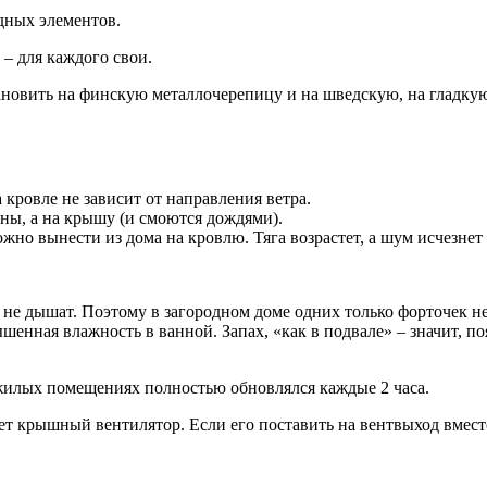
дных элементов.
– для каждого свои.
новить на финскую металлочерепицу и на шведскую, на гладкую
кровле не зависит от направления ветра.
ены, а на крышу (и смоются дождями).
но вынести из дома на кровлю. Тяга возрастет, а шум исчезнет 
 не дышат. Поэтому в загородном доме одних только форточек н
ышенная влажность в ванной. Запах, «как в подвале» – значит, 
жилых помещениях полностью обновлялся каждые 2 часа.
ет крышный вентилятор. Если его поставить на вентвыход вмест