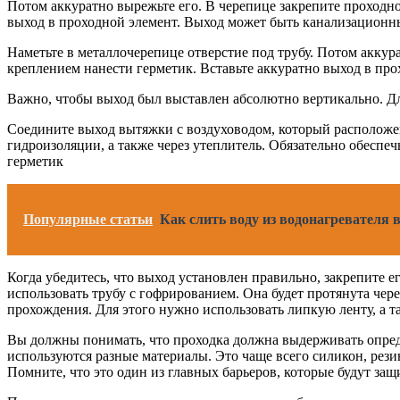
Потом аккуратно вырежьте его. В черепице закрепите проходно
выход в проходной элемент. Выход может быть канализационны
Наметьте в металлочерепице отверстие под трубу. Потом аккура
креплением нанести герметик. Вставьте аккуратно выход в пр
Важно, чтобы выход был выставлен абсолютно вертикально. Для
Соедините выход вытяжки с воздуховодом, который расположен 
гидроизоляции, а также через утеплитель. Обязательно обеспе
герметик
Популярные статьи
Как слить воду из водонагревателя 
Когда убедитесь, что выход установлен правильно, закрепите 
использовать трубу с гофрированием. Она будет протянута чере
прохождения. Для этого нужно использовать липкую ленту, а т
Вы должны понимать, что проходка должна выдерживать опреде
используются разные материалы. Это чаще всего силикон, рези
Помните, что это один из главных барьеров, которые будут защ