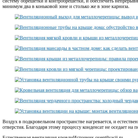
систему обрешетки и контробрешетки, и обеспечить непрерыв
минимум два в коньковой зоне и столько же в зоне карниза.
Воздух в подкровельном пространстве нагревается, и естестве
отверстия. Благодаря этому процессу конденсат не оседает на 
Естественная вентиляция кровлиИсточник oventilyacii.ru