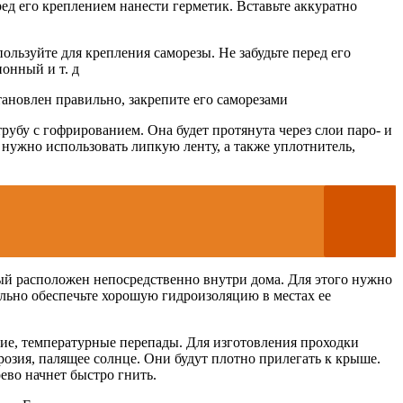
ред его креплением нанести герметик. Вставьте аккуратно
ользуйте для крепления саморезы. Не забудьте перед его
онный и т. д
тановлен правильно, закрепите его саморезами
убу с гофрированием. Она будет протянута через слои паро- и
 нужно использовать липкую ленту, а также уплотнитель,
рый расположен непосредственно внутри дома. Для этого нужно
тельно обеспечьте хорошую гидроизоляцию в местах ее
ие, температурные перепады. Для изготовления проходки
розия, палящее солнце. Они будут плотно прилегать к крыше.
ево начнет быстро гнить.