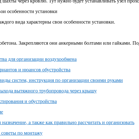
шахты через кровлю. Тут нужно будет устанавливать узел проход
вои особенности установки
каждого вида характерны свои особенности установки.
зобетона. Закрепляются они анкерными болтами или гайками. По