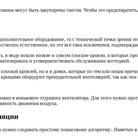
ушины могут быть закупорены снегом. Чтобы это предотвратить,
дополнительное оборудование, то с технической точки зрения эт
ссчитать естественное, но это все-таки исключения, подтвержд
вых, в моду вошли низкие и совсем плоские кровли, в которых п
матизировать и усовершенствовать обслуживание коттеджей.
 плоской кровлей, но и в домах, которые по тем или иным при
 крышами оборудуют принудительной вентиляцией, так как она 
овки в коньковую отдушину вентилятора. Для этого нужно прот
вность движения воздуха.
ляции
о нужно следовать простому пошаговому алгоритму:. Наметьте в