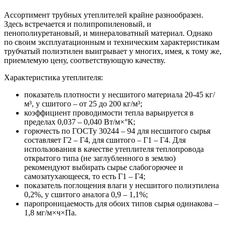
Ассортимент трубных утеплителей крайне разнообразен.
Здесь встречается и полипропиленовый, и
пенополиуретановый, и минераловатный материал. Однако
по своим эксплуатационным и техническим характеристикам
трубчатый полиэтилен выигрывает у многих, имея, к тому же,
приемлемую цену, соответствующую качеству.
Характеристика утеплителя:
показатель плотности у несшитого материала 20-45 кг/
м³, у сшитого – от 25 до 200 кг/м³;
коэффициент проводимости тепла варьируется в
пределах 0,037 – 0,040 Вт/м×°К;
горючесть по ГОСТу 30244 – 94 для несшитого сырья
составляет Г2 – Г4, для сшитого – Г1 – Г4. Для
использования в качестве утеплителя теплопровода
открытого типа (не заглубленного в землю)
рекомендуют выбирать сырье слабогорючее и
самозатухающееся, то есть Г1 – Г4;
показатель поглощения влаги у несшитого полиэтилена
0,2%, у сшитого аналога 0,9 – 1,1%;
паропроницаемость для обоих типов сырья одинакова –
1,8 мг/м×ч×Па.