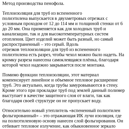
Метод производства пенофола.
Теплоизоляция для труб из вспененного
полиэтилена выпускается в двухметровых отрезках с
условным проходом от 12 до 114 мм и толщиной стенки от 6
до 20 мм. Она применяется как для холодных труб и
канализации, так и для высокотемпературных систем
отопления. Цвет изделий может быть разный, но самый
распространенный – это серый. Вдоль
отрезков теплоизоляции для труб из вспененного
полиэтилена есть разрез, чтобы чехол можно было надеть. На
кромку разреза нанесена самоклеящаяся плёнка, благодаря
которой чехол надежно закрывается после монтажа.
Помимо функции теплоизоляции, этот материал
компенсирует линейное и объемное тепловое расширение
труб. Это актуально, когда трубы замуровываются в стену.
Кроме этого при прокладке труб под землей данный полимер
выступает в качестве защитного слоя от влаги, так как
благодаря своей структуре он не пропускает воду.
Относительно новый утеплитель «вспененный полиэтилен
фольгированный» – это отражающая ИК лучи изоляция, где
на полиэтиленовую основу нанесен слой фольгирования. Он
отбивает тепловое излучение, как обыкновенное зеркало