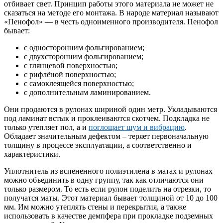
отбивает свет. Принцип работы этого материала не может не
сказаться на методе его монтажа. В народе материал называют
«Пенофол» — в честь одноименного производителя. Пенофол
бывает:
с односторонним фольгированием;
с двухсторонним фольгированием;
с глянцевой поверхностью;
с рифлёной поверхностью;
с самоклеящейся поверхностью;
с дополнительным ламинированием.
Они продаются в рулонах шириной один метр. Укладываются
под ламинат встык и проклеиваются скотчем. Подкладка не
только утепляет пол, а и
поглощает шум и вибрацию
.
Обладает значительным дефектом – теряет первоначальную
толщину в процессе эксплуатации, а соответственно и
характеристики.
Уплотнитель из вспененного полиэтилена в матах и рулонах
можно объединить в одну группу, так как отличаются они
только размером. То есть если рулон поделить на отрезки, то
получатся маты. Этот материал бывает толщиной от 10 до 100
мм. Им можно утеплять стены и перекрытия, а также
использовать в качестве демпфера при прокладке подземных