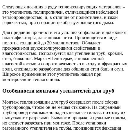
Следующая позиция в ряду теплоизолирующих материалов –
это утеплитель полипропилен, отличающийся небольшой
теплопроводностью, и, в отличие от полиэтилена, низкой
горючестью, при сгорании не образует ядовитого дыма.
Для придания прочности его усиливают фольгой и добавляют
пластификаторы, лавсановые нити. Производится в виде
полотна толщиной до 20 миллиметров. Обладает
прекрасными звукоизолирующими свойствами и
влагостойкостью. Используется для утепления труб, кровли,
стен, балконов. Марка «Пенотерм», с повышенной
влагостойкостью и сопротивляемостью выходу инфракрасных
волн, специально разработана для обшивки стен бань и саун.
Широкое применение этот утеплитель нашел при
монтировании теплого пола.
Особенности монтажа утеплителей для труб
Монтаж теплоизоляции для труб совершают после сборки
трубопровода, чтобы он не мешал стыковке. На собранный
трубопровод невозможно надеть цельные гильзы, поэтому их
выпускают с разрезами. Бывают в продаже и цельные гильзы,
их следует разрезать при монтаже. После установки
разрезанного утеплителя на трубы, производится фиксация