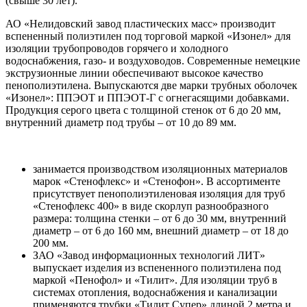
(свыше 30 лет).
АО «Нелидовский завод пластических масс» производит
вспененный полиэтилен под торговой маркой «Изонел» для
изоляции трубопроводов горячего и холодного
водоснабжения, газо- и воздуховодов. Современные немецкие
экструзионные линии обеспечивают высокое качество
пенополиэтилена. Выпускаются две марки трубных оболочек
«Изонел»: ППЭОТ и ППЭОТ-Г с огнегасящими добавками.
Продукция серого цвета с толщиной стенок от 6 до 20 мм,
внутренний диаметр под трубы – от 10 до 89 мм.
занимается производством изоляционных материалов
марок «Стенофлекс» и «Стенофон». В ассортименте
присутствует пенополиэтиленовая изоляция для труб
«Стенофлекс 400» в виде скорлуп разнообразного
размера: толщина стенки – от 6 до 30 мм, внутренний
диаметр – от 6 до 160 мм, внешний диаметр – от 18 до
200 мм.
ЗАО «Завод информационных технологий ЛИТ»
выпускает изделия из вспененного полиэтилена под
маркой «Пенофол» и «Тилит». Для изоляции труб в
системах отопления, водоснабжения и канализации
применяются трубки «Тилит Супер» длиной 2 метра и