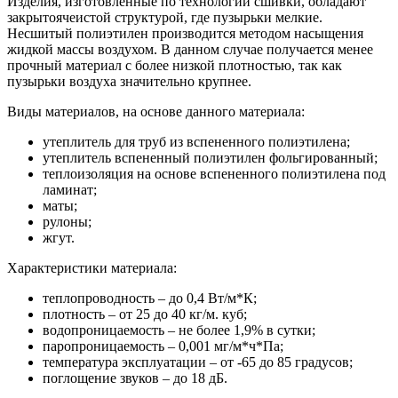
Изделия, изготовленные по технологии сшивки, обладают
закрытоячеистой структурой, где пузырьки мелкие.
Несшитый полиэтилен производится методом насыщения
жидкой массы воздухом. В данном случае получается менее
прочный материал с более низкой плотностью, так как
пузырьки воздуха значительно крупнее.
Виды материалов, на основе данного материала:
утеплитель для труб из вспененного полиэтилена;
утеплитель вспененный полиэтилен фольгированный;
теплоизоляция на основе вспененного полиэтилена под
ламинат;
маты;
рулоны;
жгут.
Характеристики материала:
теплопроводность – до 0,4 Вт/м*К;
плотность – от 25 до 40 кг/м. куб;
водопроницаемость – не более 1,9% в сутки;
паропроницаемость – 0,001 мг/м*ч*Па;
температура эксплуатации – от -65 до 85 градусов;
поглощение звуков – до 18 дБ.