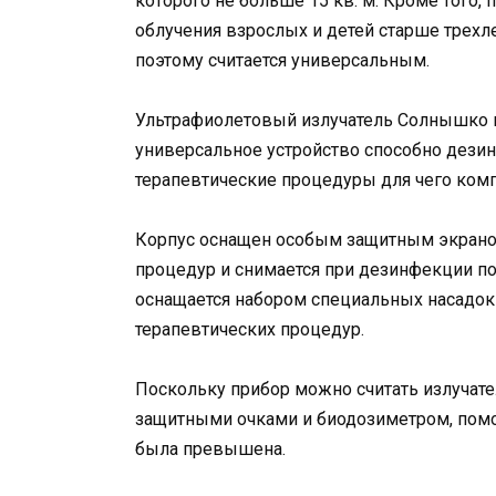
которого не больше 15 кв. м. Кроме того,
облучения взрослых и детей старше трехл
поэтому считается универсальным.
Ультрафиолетовый излучатель Солнышко п
универсальное устройство способно дези
терапевтические процедуры для чего ком
Корпус оснащен особым защитным экраном
процедур и снимается при дезинфекции п
оснащается набором специальных насадок
терапевтических процедур.
Поскольку прибор можно считать излучате
защитными очками и биодозиметром, помо
была превышена.