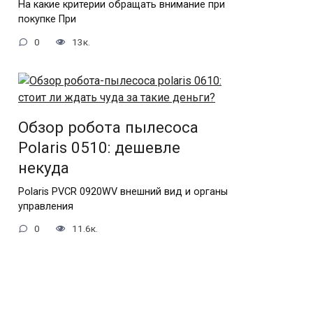
На какие критерии обращать внимание при
покупке При
0
13к.
Обзор робота пылесоса
Polaris 0510: дешевле
некуда
Polaris PVCR 0920WV внешний вид и органы
управления
0
11.6к.