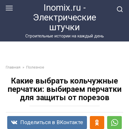
Перейти
Inomix.ru -
к
Электрические
контенту
штучки
Cтроительные истории на каждый день
Главная
»
Полезное
Какие выбрать кольчужные
перчатки: выбираем перчатки
для защиты от порезов
Поделиться в ВКонтакте