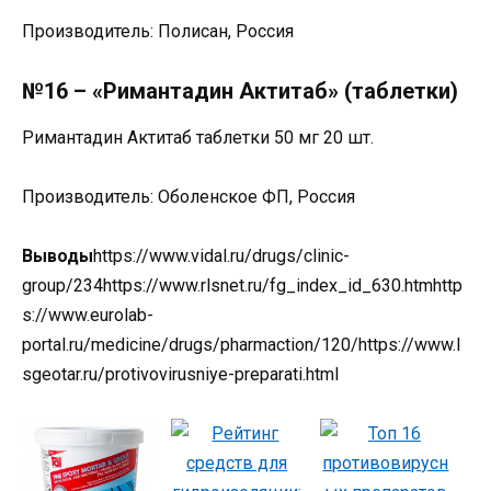
Производитель: Полисан, Россия
№16 – «Римантадин Актитаб» (таблетки)
Римантадин Актитаб таблетки 50 мг 20 шт.
Производитель: Оболенское ФП, Россия
Выводы
https://www.vidal.ru/drugs/clinic-
group/234https://www.rlsnet.ru/fg_index_id_630.htmhttp
s://www.eurolab-
portal.ru/medicine/drugs/pharmaction/120/https://www.l
sgeotar.ru/protivovirusniye-preparati.html