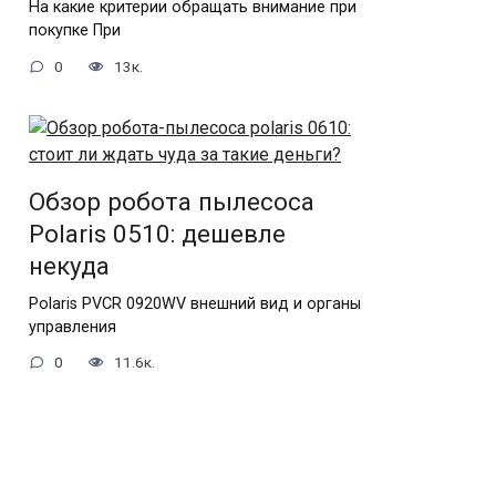
На какие критерии обращать внимание при
покупке При
0
13к.
Обзор робота пылесоса
Polaris 0510: дешевле
некуда
Polaris PVCR 0920WV внешний вид и органы
управления
0
11.6к.