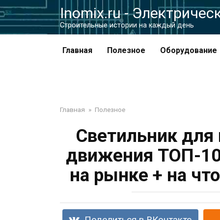
Перейти
Inomix.ru - Электричес
к
Cтроительные истории на каждый день
контенту
Главная
Полезное
Оборудование
Главная
»
Полезное
Светильник для 
движения ТОП-10
на рынке + на чт