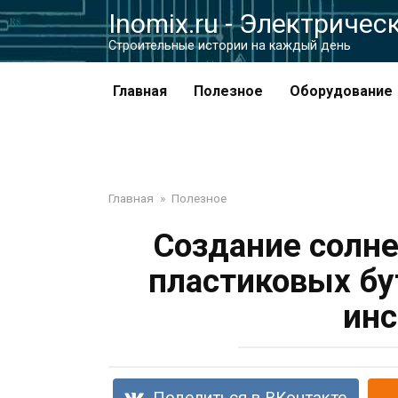
Перейти
Inomix.ru - Электричес
к
Cтроительные истории на каждый день
контенту
Главная
Полезное
Оборудование
Главная
»
Полезное
Создание солне
пластиковых бу
инс