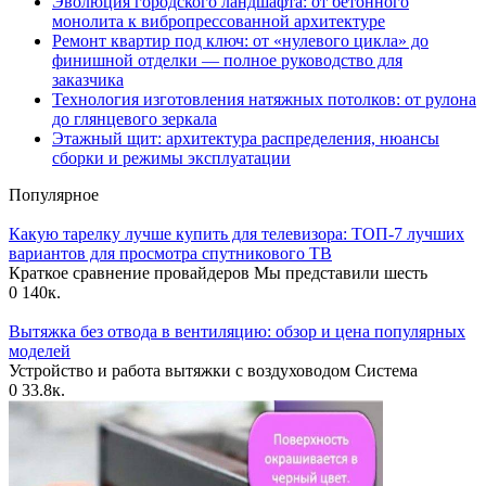
Эволюция городского ландшафта: от бетонного
монолита к вибропрессованной архитектуре
Ремонт квартир под ключ: от «нулевого цикла» до
финишной отделки — полное руководство для
заказчика
Технология изготовления натяжных потолков: от рулона
до глянцевого зеркала
Этажный щит: архитектура распределения, нюансы
сборки и режимы эксплуатации
Популярное
Какую тарелку лучше купить для телевизора: ТОП-7 лучших
вариантов для просмотра спутникового ТВ
Краткое сравнение провайдеров Мы представили шесть
0
140к.
Вытяжка без отвода в вентиляцию: обзор и цена популярных
моделей
Устройство и работа вытяжки с воздуховодом Система
0
33.8к.