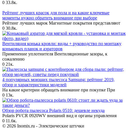
0
33.8к.
Рейтинг лучших красок для пола и на какие ключевые
моменты нужно обратить внимание при выборе
Рейтинг лучших марок Магнитные покрытия представляют
0
30.8к.
Вентиляция конька кровли: виды + руководство по монтажу
коньковых планок и аэраторов
Применение уплотнителя Вентиляционные зазоры, к
сожалению
0
21к.
4 популярных моющих пылесоса Samsung: рейтинг 2019,
обзор и характеристики моделей
На какие критерии обращать внимание при покупке При
0
13к.
Обзор робота пылесоса Polaris 0510: дешевле некуда
Polaris PVCR 0920WV внешний вид и органы управления
0
11.6к.
© 2026 Inomix.ru - Электрические штучки