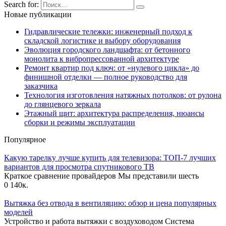
Search for:
Новые публикации
Гидравлические тележки: инженерный подход к
складской логистике и выбору оборудования
Эволюция городского ландшафта: от бетонного
монолита к вибропрессованной архитектуре
Ремонт квартир под ключ: от «нулевого цикла» до
финишной отделки — полное руководство для
заказчика
Технология изготовления натяжных потолков: от рулона
до глянцевого зеркала
Этажный щит: архитектура распределения, нюансы
сборки и режимы эксплуатации
Популярное
Какую тарелку лучше купить для телевизора: ТОП-7 лучших
вариантов для просмотра спутникового ТВ
Краткое сравнение провайдеров Мы представили шесть
0
140к.
Вытяжка без отвода в вентиляцию: обзор и цена популярных
моделей
Устройство и работа вытяжки с воздуховодом Система