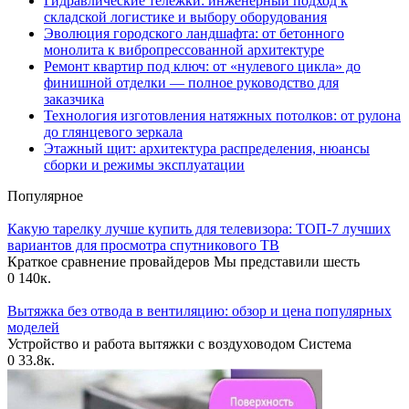
Гидравлические тележки: инженерный подход к
складской логистике и выбору оборудования
Эволюция городского ландшафта: от бетонного
монолита к вибропрессованной архитектуре
Ремонт квартир под ключ: от «нулевого цикла» до
финишной отделки — полное руководство для
заказчика
Технология изготовления натяжных потолков: от рулона
до глянцевого зеркала
Этажный щит: архитектура распределения, нюансы
сборки и режимы эксплуатации
Популярное
Какую тарелку лучше купить для телевизора: ТОП-7 лучших
вариантов для просмотра спутникового ТВ
Краткое сравнение провайдеров Мы представили шесть
0
140к.
Вытяжка без отвода в вентиляцию: обзор и цена популярных
моделей
Устройство и работа вытяжки с воздуховодом Система
0
33.8к.