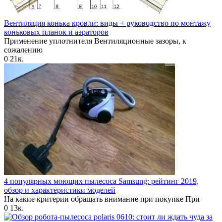
Вентиляция конька кровли: виды + руководство по монтажу
коньковых планок и аэраторов
Применение уплотнителя Вентиляционные зазоры, к
сожалению
0
21к.
4 популярных моющих пылесоса Samsung: рейтинг 2019,
обзор и характеристики моделей
На какие критерии обращать внимание при покупке При
0
13к.