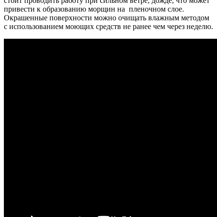
стоит проводить работу при сильном ветре, дожде, что может
привести к образованию морщин на пленочном слое.
Окрашенные поверхности можно очищать влажным методом
с использованием моющих средств не ранее чем через неделю.