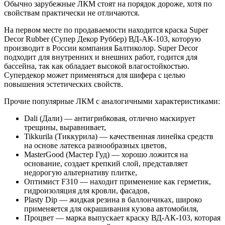
Обычно зарубежные ЛКМ стоят на порядок дороже, хотя по
свойствам практически не отличаются.
На первом месте по продаваемости находится краска Super
Decor Rubber (Супер Декор Руббер) ВД-АК-103, которую
производит в России компания Балтиколор. Super Decor
подходит для внутренних и внешних работ, годится для
бассейна, так как обладает высокой влагостойкостью.
Супердекор может применяться для шифера с целью
повышения эстетических свойств.
Прочие популярные ЛКМ с аналогичными характеристиками:
Dali (Дали) — антигрибковая, отлично маскирует
трещины, выравнивает,
Tikkurila (Тиккурила) — качественная линейка средств
на основе латекса разнообразных цветов,
MasterGood (Мастер Гуд) — хорошо ложится на
основание, создает крепкий слой, представляет
недорогую альтернативу плитке,
Оптимист F310 — находит применение как герметик,
гидроизоляция для кровли, фасадов,
Plasty Dip — жидкая резина в баллончиках, широко
применяется для окрашивания кузова автомобиля,
Процвет — марка выпускает краску ВД-АК-103, которая