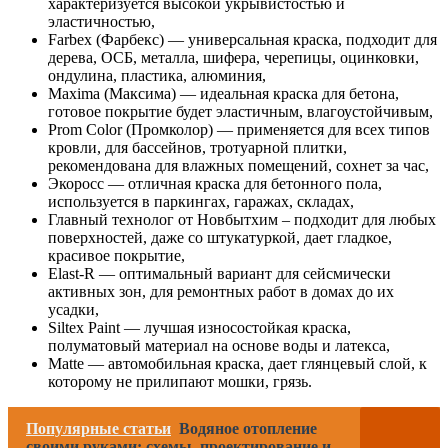
характеризуется высокой укрывистостью и
эластичностью,
Farbex (Фарбекс) — универсальная краска, подходит для
дерева, ОСБ, металла, шифера, черепицы, оцинковки,
ондулина, пластика, алюминия,
Maxima (Максима) — идеальная краска для бетона,
готовое покрытие будет эластичным, влагоустойчивым,
Prom Color (Промколор) — применяется для всех типов
кровли, для бассейнов, тротуарной плитки,
рекомендована для влажных помещений, сохнет за час,
Экоросс — отличная краска для бетонного пола,
используется в паркингах, гаражах, складах,
Главный технолог от Новбытхим – подходит для любых
поверхностей, даже со штукатуркой, дает гладкое,
красивое покрытие,
Elast-R — оптимальный вариант для сейсмически
активных зон, для ремонтных работ в домах до их
усадки,
Siltex Paint — лучшая износостойкая краска,
полуматовый материал на основе воды и латекса,
Matte — автомобильная краска, дает глянцевый слой, к
которому не прилипают мошки, грязь.
Популярные статьи
Водяное отопление
своими руками: схемы, проектирование и