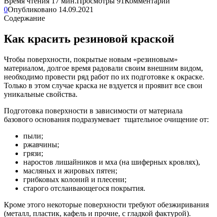
Время чтения
17 мин.
Просмотры
91
Комментарии
0
Опубликовано
14.09.2021
Содержание
Как красить резиновой краской
Чтобы поверхности, покрытые новым «резиновым»
материалом, долгое время радовали своим внешним видом,
необходимо провести ряд работ по их подготовке к окраске.
Только в этом случае краска не вздуется и проявит все свои
уникальные свойства.
Подготовка поверхности в зависимости от материала
базового основания подразумевает тщательное очищение от:
пыли;
ржавчины;
грязи;
наростов лишайников и мха (на шиферных кровлях),
масляных и жировых пятен;
грибковых колоний и плесени;
старого отслаивающегося покрытия.
Кроме этого некоторые поверхности требуют обезжиривания
(металл, пластик, кафель и прочие, с гладкой фактурой).