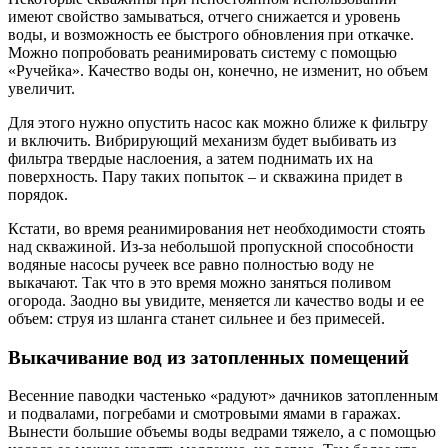
имеют свойство замываться, отчего снижается и уровень
воды, и возможность ее быстрого обновления при откачке.
Можно попробовать реанимировать систему с помощью
«Ручейка». Качество воды он, конечно, не изменит, но объем
увеличит.
Для этого нужно опустить насос как можно ближе к фильтру
и включить. Вибрирующий механизм будет выбивать из
фильтра твердые наслоения, а затем поднимать их на
поверхность. Пару таких попыток – и скважина придет в
порядок.
Кстати, во время реанимирования нет необходимости стоять
над скважиной. Из-за небольшой пропускной способности
водяные насосы ручеек все равно полностью воду не
выкачают. Так что в это время можно заняться поливом
огорода. Заодно вы увидите, меняется ли качество воды и ее
объем: струя из шланга станет сильнее и без примесей.
Выкачивание вод из затопленных помещений
Весенние паводки частенько «радуют» дачников затопленным
и подвалами, погребами и смотровыми ямами в гаражах.
Вынести большие объемы воды ведрами тяжело, а с помощью