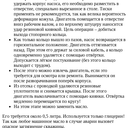
удержать корпус насоса, его необходимо разместить в
отверстие, специально вырезанное в столе. Тиски
применять не рекомендуется, так как велика вероятность
деформации кожуха. Двигатель помещается в отверстие
вниз рабочим валом, а по верхнему штуцеру наносится
удар резиновой киянкой. Цель операции – добиться
выхода стопорного кольца.
Как только кольцо вышло из пазов, насос возвращается в
горизонтальное положение. Двигатель оттягивается
назад. При этом его держат за силовой кабель, а кольцо
одновременно удаляется с помощью отвёртки.
Допускается лёгкое постукивание (без этого кольцо
выходит с трудом).
После этого можно извлечь двигатель, если это
требуется для осмотра или ремонта. Вынимается он
после разворачивания поперёк корпуса.
Из отсека с проводкой удаляются резиновые
уплотнители и снимается крышка. После этого
двигатель выколачивается с помощью киянки. Отвёртка
медленно перемещается по кругу!
На этом этапе можно заменить масло.
Его требуется около 0,5 литра. Используется только глицерин!
Так как любое машинное масло в случае аварии вызовет
опасное загрязнение скважины.