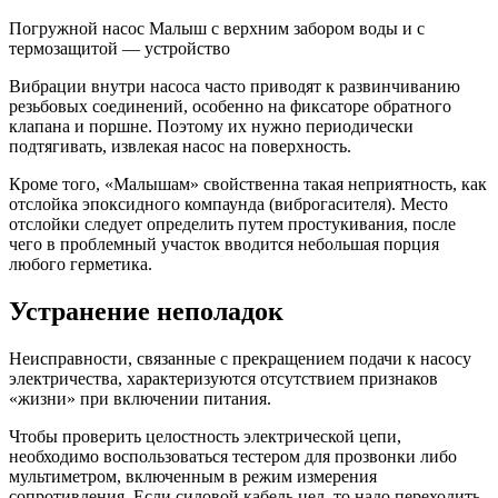
Погружной насос Малыш с верхним забором воды и с
термозащитой — устройство
Вибрации внутри насоса часто приводят к развинчиванию
резьбовых соединений, особенно на фиксаторе обратного
клапана и поршне. Поэтому их нужно периодически
подтягивать, извлекая насос на поверхность.
Кроме того, «Малышам» свойственна такая неприятность, как
отслойка эпоксидного компаунда (виброгасителя). Место
отслойки следует определить путем простукивания, после
чего в проблемный участок вводится небольшая порция
любого герметика.
Устранение неполадок
Неисправности, связанные с прекращением подачи к насосу
электричества, характеризуются отсутствием признаков
«жизни» при включении питания.
Чтобы проверить целостность электрической цепи,
необходимо воспользоваться тестером для прозвонки либо
мультиметром, включенным в режим измерения
сопротивления. Если силовой кабель цел, то надо переходить