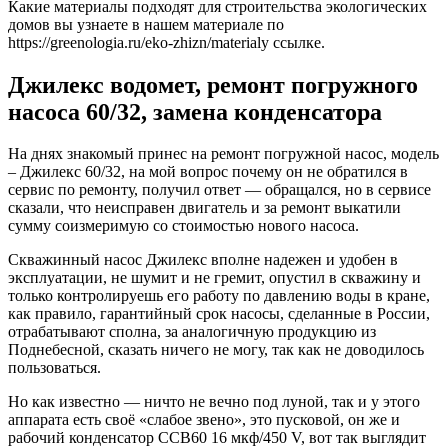
Какие материалы подходят для строительства экологических
домов вы узнаете в нашем материале по
https://greenologia.ru/eko-zhizn/materialy ссылке.
Джилекс водомет, ремонт погружного
насоса 60/32, замена конденсатора
На днях знакомый принес на ремонт погружной насос, модель
– Джилекс 60/32, на мой вопрос почему он не обратился в
сервис по ремонту, получил ответ — обращался, но в сервисе
сказали, что неисправен двигатель и за ремонт выкатили
сумму соизмеримую со стоимостью нового насоса.
Скважинный насос Джилекс вполне надежен и удобен в
эксплуатации, не шумит и не гремит, опустил в скважину и
только контролируешь его работу по давлению воды в кране,
как правило, гарантийный срок насосы, сделанные в России,
отрабатывают сполна, за аналогичную продукцию из
Поднебесной, сказать ничего не могу, так как не доводилось
пользоваться.
Но как известно — ничто не вечно под луной, так и у этого
аппарата есть своё «слабое звено», это пусковой, он же и
рабочий конденсатор ССВ60 16 мкф/450 V, вот так выглядит