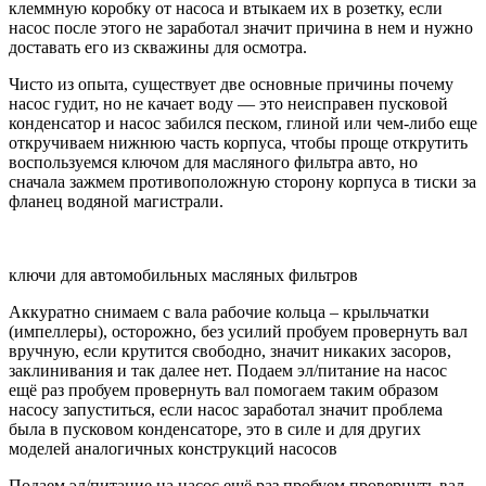
клеммную коробку от насоса и втыкаем их в розетку, если
насос после этого не заработал значит причина в нем и нужно
доставать его из скважины для осмотра.
Чисто из опыта, существует две основные причины почему
насос гудит, но не качает воду — это неисправен пусковой
конденсатор и насос забился песком, глиной или чем-либо еще
откручиваем нижнюю часть корпуса, чтобы проще открутить
воспользуемся ключом для масляного фильтра авто, но
сначала зажмем противоположную сторону корпуса в тиски за
фланец водяной магистрали.
ключи для автомобильных масляных фильтров
Аккуратно снимаем с вала рабочие кольца – крыльчатки
(импеллеры), осторожно, без усилий пробуем провернуть вал
вручную, если крутится свободно, значит никаких засоров,
заклинивания и так далее нет. Подаем эл/питание на насос
ещё раз пробуем провернуть вал помогаем таким образом
насосу запуститься, если насос заработал значит проблема
была в пусковом конденсаторе, это в силе и для других
моделей аналогичных конструкций насосов
Подаем эл/питание на насос ещё раз пробуем провернуть вал