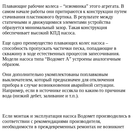
Плавающие рабочие колеса – “изюминка” этого агрегата. В
самом начале работы они притираются к конструкции путем
стачивания пластикового буртика. В результате между
статичными и движущимися элементами устройства
образуется минимальный зазор. Такая конструкция
обеспечивает высокий КПД насоса.
Еще одно преимущество плавающих колес насоса –
способность пропускать частички песка, попадающие в
скважину в ходе естественных процессов запесочивания.
Модели насоса типа “Водомет А” устроены аналогичным
образом.
Они дополнительно укомплектованы поплавковым
выключателем, который предназначен для отключения
прибора в случае возникновения аварийной ситуации.
Например, если в источнике иссякла по каким-то причинам
вода (низкий дебет, заливание и т.п.).
Если монтаж и эксплуатация насоса Водомет производились в
соответствии с рекомендациями производителя,
необходимости в преждевременных ремонтах не возникнет