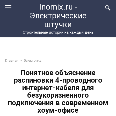
Перейти
Inomix.ru -
к
Электрические
контенту
штучки
Cтроительные истории на каждый день
Главная
»
Электрика
Понятное объяснение
распиновки 4-проводного
интернет-кабеля для
безукоризненного
подключения в современном
хоум-офисе