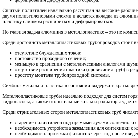
Сшитый полиэтилен изначально рассчитан на высокие рабочие 
двумя полиэтиленовыми слоями и делается вкладка из алюмини
пластику слишком расшириться и деформироваться.
Но главная задача алюминия в металлопластике – это не компе
Среди достоинств металлопластиковых трубопроводов стоит в
отсутствие блуждающих токов;
постоянство проходного сечения;
меньшую в сравнении с металлическими аналогами шумн
отсутствие расширения пластика (провисания труб) в резу
простоту монтажа трубопроводной системы.
Симбиоз металла и пластика в состоянии выдержать кратковре
Металлопластиковые трубы идеально подходят для систем горя
гидронасосы, а также отопительные котлы и радиаторы удается
Среди отрицательных сторон металлопластиковых труб числятс
старение полиэтилена под прямыми лучами солнечного с
необходимость устройства заземления для сантехники с ко
необходимость протяжки фитингов через год после введ