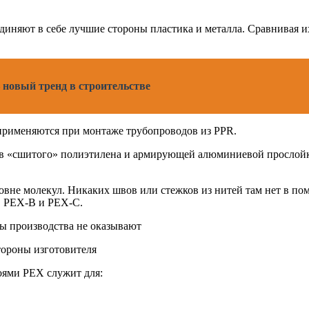
иняют в себе лучшие стороны пластика и металла. Сравнивая и
 новый тренд в строительстве
 применяются при монтаже трубопроводов из PPR.
ев «сшитого» полиэтилена и армирующей алюминиевой прослойк
овне молекул. Никаких швов или стежков из нитей там нет в по
, PEX-B и PEX-C.
ы производства не оказывают
тороны изготовителя
ями PEX служит для: