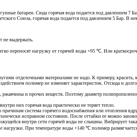
унные батареи. Сюда горячая вода подается под давлением 7 Ба
тского Союза, горячая вода подается под давлением 5 Бар. В не
т не выдержать.
легко переносят нагрузку от горячей воды +95 ℃. Или краткосро
угими отделочными материалами не надо. К примеру, красить, к
здействием полимер не изменяет характеристик. Отсюда и долго
и, ржавчины и прочих веществ. Поэтому диаметр полипропиленов
нутри них горячая вода практически не теряет тепло.
 причинам система горячего водоснабжения или отопления вдруг 
ехнически исправном состоянии. После оттайки ее можно заново
ущейся внутри сети горячей воды не слышны. Вибрирует такая
е нагрузки. При температуре воды +140 ℃ полимер размягчается,