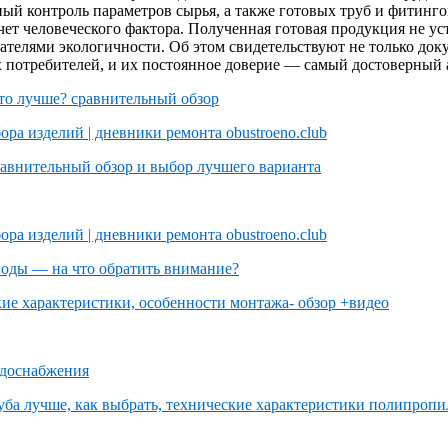
ный контроль параметров сырья, а также готовых труб и фитинг
ет человеческого фактора. Полученная готовая продукция не ус
телями экологичности. Об этом свидетельствуют не только доку
отребителей, и их постоянное доверие — самый достоверный ат