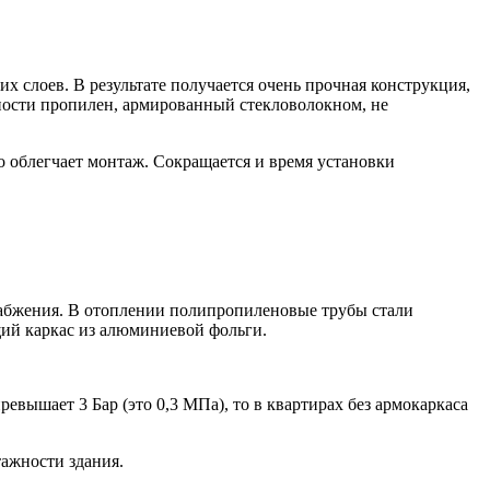
х слоев. В результате получается очень прочная конструкция,
ости пропилен, армированный стекловолокном, не
о облегчает монтаж. Сокращается и время установки
набжения. В отоплении полипропиленовые трубы стали
щий каркас из алюминиевой фольги.
евышает 3 Бар (это 0,3 МПа), то в квартирах без армокаркаса
тажности здания.