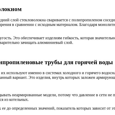
олокном
дний слой стекловолокна сваривается с полипропиленом соседни
рения в сравнении с исходным материалом. Благодаря монолитн
гость. Это обеспечивает изделиям гибкость, которая значительн
едварительно зачищать алюминиевый слой.
пропиленовые трубы для горячей воды
их используют именно в системах холодного и горячего водос
ванный вариант. Это изделия, внутрь которых заложен армирую
ывать неармированные модели, потому что давление в сети не пр
ся из котельных.
ее до определенных значений, показатель которых зависит от э