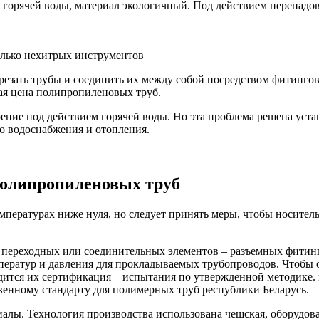
орячей воды, материал экологичный. Под действием перепадов 
олько нехитрых инструментов
арезать трубы и соединить их между собой посредством фитинго
ая цена полипропиленовых труб.
ение под действием горячей воды. Но эта проблема решена уст
о водоснабжения и отопления.
полипропиленовых труб
ературах ниже нуля, но следует принять меры, чтобы носитель в
переходных или соединительных элементов – разъемных фитинг
ператур и давления для прокладываемых трубопроводов. Чтобы о
ится их сертификация – испытания по утвержденной методике.
енному стандарту для полимерных труб республики Беларусь.
лы. Технология производства использована чешская, оборудова