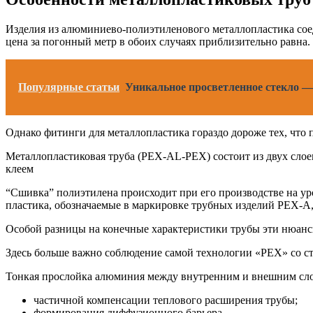
Изделия из алюминиево-полиэтиленового металлопластика соед
цена за погонный метр в обоих случаях приблизительно равна.
Популярные статьи
Уникальное просветленное стекло —
Однако фитинги для металлопластика гораздо дороже тех, что
Металлопластиковая труба (PEX-AL-PEX) состоит из двух сло
клеем
“Сшивка” полиэтилена происходит при его производстве на ур
пластика, обозначаемые в маркировке трубных изделий PEX-A
Особой разницы на конечные характеристики трубы эти нюанс
Здесь больше важно соблюдение самой технологии «PEX» со с
Тонкая прослойка алюминия между внутренним и внешним сло
частичной компенсации теплового расширения трубы;
формирования диффузионного барьера.