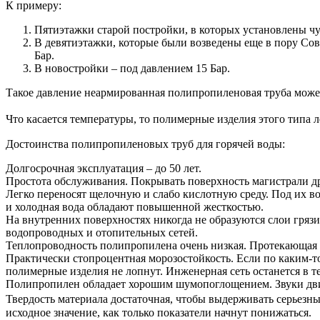
К примеру:
Пятиэтажки старой постройки, в которых установлены чуг
В девятиэтажки, которые были возведены еще в пору Сове
Бар.
В новостройки – под давлением 15 Бар.
Такое давление неармированная полипропиленовая труба може
Что касается температуры, то полимерные изделия этого типа 
Достоинства полипропиленовых труб для горячей воды:
Долгосрочная эксплуатация – до 50 лет.
Простота обслуживания. Покрывать поверхность магистрали др
Легко переносят щелочную и слабо кислотную среду. Под их во
и холодная вода обладают повышенной жесткостью.
На внутренних поверхностях никогда не образуются слои гряз
водопроводных и отопительных сетей.
Теплопроводность полипропилена очень низкая. Протекающая в
Практически стопроцентная морозостойкость. Если по каким-то
полимерные изделия не лопнут. Инженерная сеть останется в т
Полипропилен обладает хорошим шумопоглощением. Звуки движ
Твердость материала достаточная, чтобы выдерживать серьезны
исходное значение, как только показатели начнут понижаться.