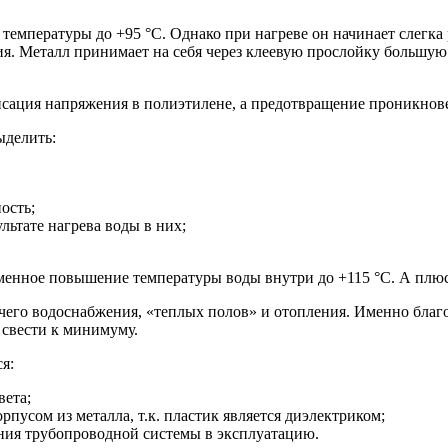
температуры до +95 °С. Однако при нагреве он начинает слегка
я. Металл принимает на себя через клеевую прослойку большую
нсация напряжения в полиэтилене, а предотвращение проникнове
ыделить:
ость;
льтате нагрева воды в них;
менное повышение температуры воды внутри до +115 °С. А плюс 
чего водоснабжения, «теплых полов» и отопления. Именно благо
 свести к минимуму.
я:
вета;
рпусом из металла, т.к. пластик является диэлектриком;
ения трубопроводной системы в эксплуатацию.