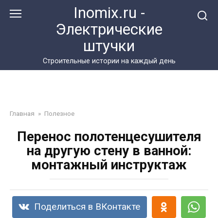
Перейти
Inomix.ru -
к
Электрические
контенту
штучки
Cтроительные истории на каждый день
Главная
»
Полезное
Перенос полотенцесушителя
на другую стену в ванной:
монтажный инструктаж
Поделиться в ВКонтакте