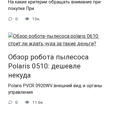
На какие критерии обращать внимание при
покупке При
0
13к.
Обзор робота пылесоса
Polaris 0510: дешевле
некуда
Polaris PVCR 0920WV внешний вид и органы
управления
0
11.6к.