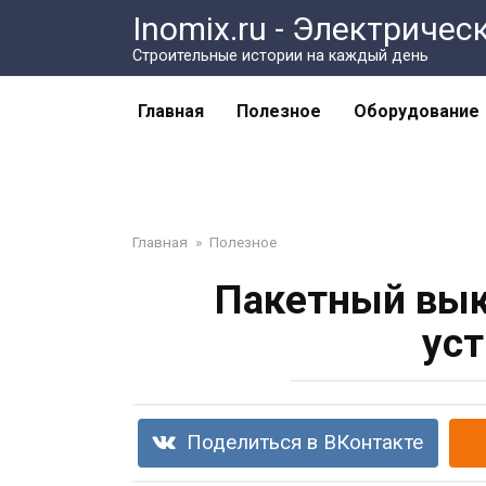
Перейти
Inomix.ru - Электричес
к
Cтроительные истории на каждый день
контенту
Главная
Полезное
Оборудование
Главная
»
Полезное
Пакетный вык
уст
Поделиться в ВКонтакте