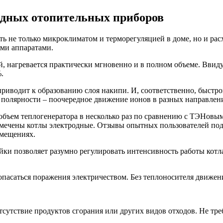
одных отопительных приборов
ь не только микроклиматом и терморегуляцией в доме, но и рас
ми аппаратами.
ый, нагревается практически мгновенно и в полном объеме. Ввид
.
иводит к образованию слоя накипи. И, соответственно, быстром
 полярности – поочередное движение ионов в разных направления
 объем теплогенератора в несколько раз по сравнению с ТЭНов
тмечены котлы электродные. Отзывы опытных пользователей по
омещениях.
йки позволяет разумно регулировать интенсивность работы кот
пасаться поражения электричеством. Без теплоносителя движения
сутствие продуктов сгорания или других видов отходов. Не треб