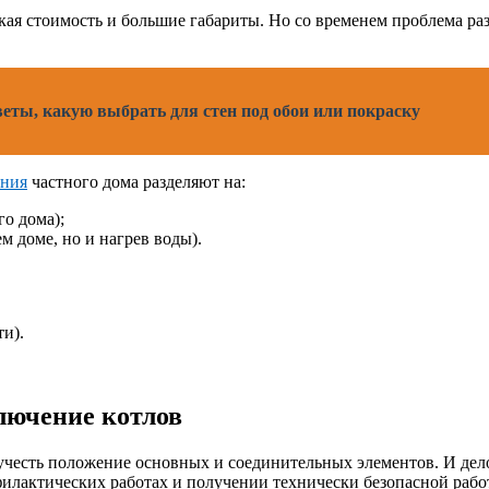
я стоимость и большие габариты. Но со временем проблема раз
еты, какую выбрать для стен под обои или покраску
ения
частного дома разделяют на:
о дома);
м доме, но и нагрев воды).
и).
лючение котлов
учесть положение основных и соединительных элементов. И дело
филактических работах и получении технически безопасной раб