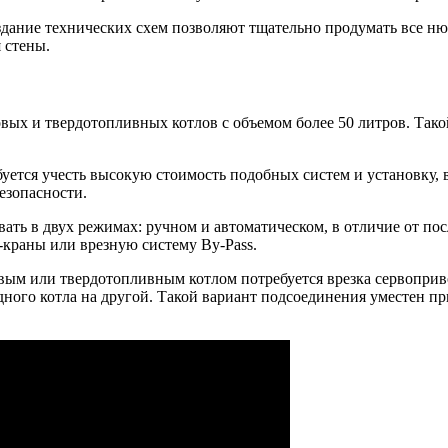
здание технических схем позволяют тщательно продумать все н
 стены.
вых и твердотопливных котлов с объемом более 50 литров. Тако
уется учесть высокую стоимость подобных систем и установку, 
езопасности.
ть в двух режимах: ручном и автоматическом, в отличие от посл
краны или врезную систему By-Pass.
овым или твердотопливным котлом потребуется врезка сервоприв
дного котла на другой. Такой вариант подсоединения уместен 