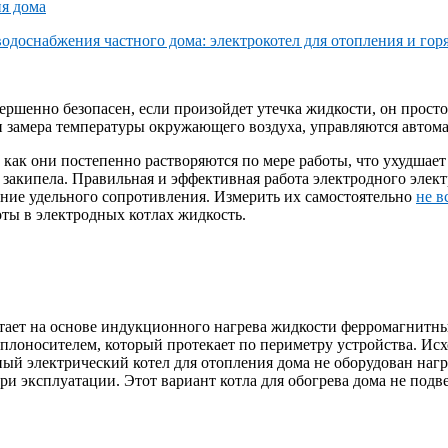
вершенно безопасен, если произойдет утечка жидкости, он прос
 замера температуры окружающего воздуха, управляются автома
 как они постепенно растворяются по мере работы, что ухудшает
 закипела. Правильная и эффективная работа электродного элект
ение удельного сопротивления. Измерить их самостоятельно
не в
ты в электродных котлах жидкость.
ботает на основе индукционного нагрева жидкости ферромагнитн
плоносителем, который протекает по периметру устройства. Исхо
ный электрический котел для отопления дома не оборудован наг
и эксплуатации. Этот вариант котла для обогрева дома не подв