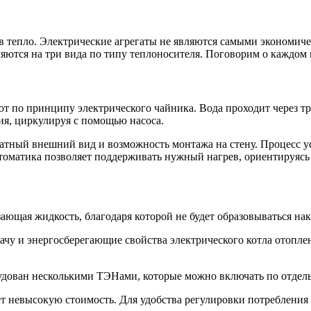
в тепло. Электрические агрегаты не являются самыми экономич
яются на три вида по типу теплоносителя. Поговорим о каждом 
т по принципу электрического чайника. Вода проходит через т
ния, циркулируя с помощью насоса.
атный внешний вид и возможность монтажа на стену. Процесс ус
томатика позволяет поддерживать нужный нагрев, ориентируясь 
ающая жидкость, благодаря которой не будет образовываться нак
чу и энергосберегающие свойства электрического котла отоплен
рудован несколькими ТЭНами, которые можно включать по отдел
ет невысокую стоимость. Для удобства регулировки потребления