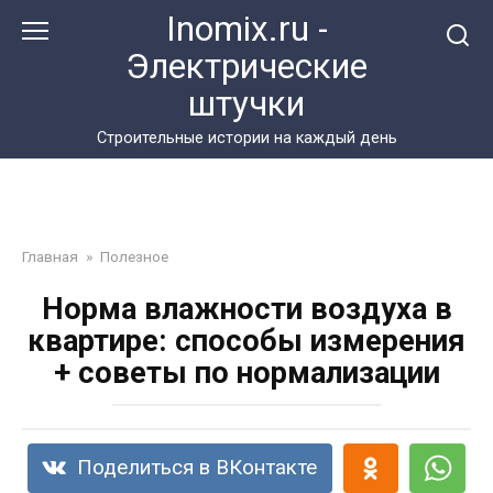
Перейти
Inomix.ru -
к
Электрические
контенту
штучки
Cтроительные истории на каждый день
Главная
»
Полезное
Норма влажности воздуха в
квартире: способы измерения
+ советы по нормализации
Поделиться в ВКонтакте